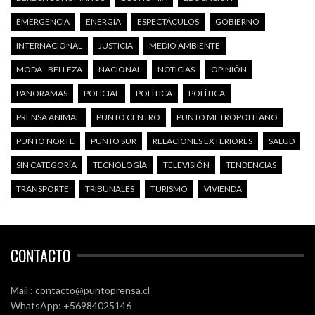
EMERGENCIA
ENERGÍA
ESPECTÁCULOS
GOBIERNO
INTERNACIONAL
JUSTICIA
MEDIO AMBIENTE
MODA - BELLEZA
NACIONAL
NOTICIAS
OPINIÓN
PANORAMAS
POLICIAL
POLÍTICA
POLÍTICA
PRENSA ANIMAL
PUNTO CENTRO
PUNTO METROPOLITANO
PUNTO NORTE
PUNTO SUR
RELACIONES EXTERIORES
SALUD
SIN CATEGORÍA
TECNOLOGÍA
TELEVISIÓN
TENDENCIAS
TRANSPORTE
TRIBUNALES
TURISMO
VIVIENDA
CONTACTO
Mail : contacto@puntoprensa.cl
WhatsApp: +56984025146