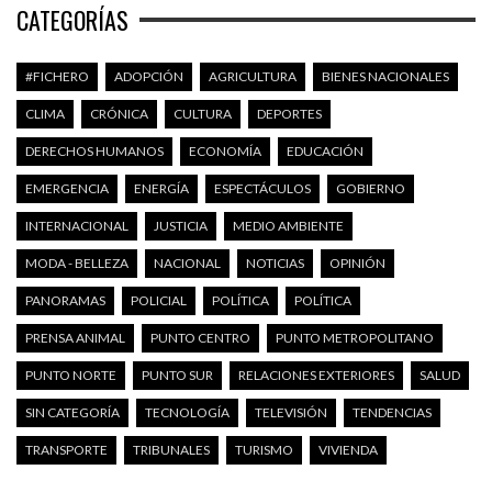
CATEGORÍAS
#FICHERO
ADOPCIÓN
AGRICULTURA
BIENES NACIONALES
CLIMA
CRÓNICA
CULTURA
DEPORTES
DERECHOS HUMANOS
ECONOMÍA
EDUCACIÓN
EMERGENCIA
ENERGÍA
ESPECTÁCULOS
GOBIERNO
INTERNACIONAL
JUSTICIA
MEDIO AMBIENTE
MODA - BELLEZA
NACIONAL
NOTICIAS
OPINIÓN
PANORAMAS
POLICIAL
POLÍTICA
POLÍTICA
PRENSA ANIMAL
PUNTO CENTRO
PUNTO METROPOLITANO
PUNTO NORTE
PUNTO SUR
RELACIONES EXTERIORES
SALUD
SIN CATEGORÍA
TECNOLOGÍA
TELEVISIÓN
TENDENCIAS
TRANSPORTE
TRIBUNALES
TURISMO
VIVIENDA