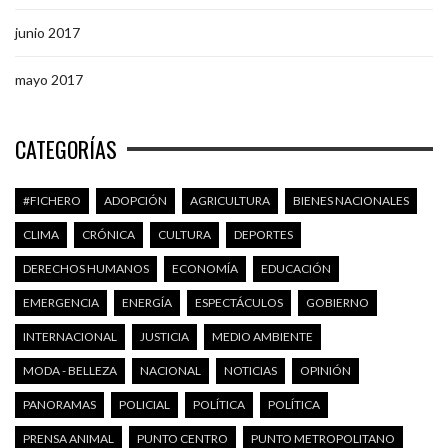
junio 2017
mayo 2017
CATEGORÍAS
#FICHERO
ADOPCIÓN
AGRICULTURA
BIENES NACIONALES
CLIMA
CRÓNICA
CULTURA
DEPORTES
DERECHOS HUMANOS
ECONOMÍA
EDUCACIÓN
EMERGENCIA
ENERGÍA
ESPECTÁCULOS
GOBIERNO
INTERNACIONAL
JUSTICIA
MEDIO AMBIENTE
MODA - BELLEZA
NACIONAL
NOTICIAS
OPINIÓN
PANORAMAS
POLICIAL
POLÍTICA
POLÍTICA
PRENSA ANIMAL
PUNTO CENTRO
PUNTO METROPOLITANO