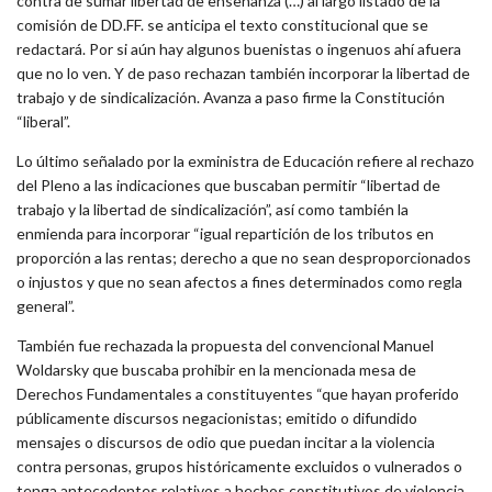
contra de sumar libertad de enseñanza (…) al largo listado de la
comisión de DD.FF. se anticipa el texto constitucional que se
redactará. Por si aún hay algunos buenistas o ingenuos ahí afuera
que no lo ven. Y de paso rechazan también incorporar la libertad de
trabajo y de sindicalización. Avanza a paso firme la Constitución
“liberal”.
Lo último señalado por la exministra de Educación refiere al rechazo
del Pleno a las indicaciones que buscaban permitir “libertad de
trabajo y la libertad de sindicalización”, así como también la
enmienda para incorporar “igual repartición de los tributos en
proporción a las rentas; derecho a que no sean desproporcionados
o injustos y que no sean afectos a fines determinados como regla
general”.
También fue rechazada la propuesta del convencional Manuel
Woldarsky que buscaba prohibir en la mencionada mesa de
Derechos Fundamentales a constituyentes “que hayan proferido
públicamente discursos negacionistas; emitido o difundido
mensajes o discursos de odio que puedan incitar a la violencia
contra personas, grupos históricamente excluidos o vulnerados o
tenga antecedentes relativos a hechos constitutivos de violencia