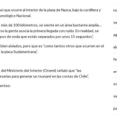
que ocurre al interior de la plaza de Nazca, bajo la cordillera y
n
ismológico Nacional.
s
o más de 100 kilómetros, se siente en un área bastante amplia…
o la gente asocia la primera llegada con ruido. En realidad, se
a
tipos de onda que están separados por unos 15 segundos”.
bien aislados, pero que es “como tantos otros que ocurren en el
ab
 la placa Sudamericana”.
fe
 del Ministerio del Interior (Onemi) señaló que “las
e
sarias para generar un tsunami en las costas de Chile”.
o
ientes:
s
ju