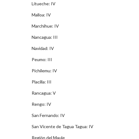
Litueche: IV
Malloa: IV
Marchihue: IV
Nancagua: III
Navidad: IV
Peumo: III
Pichilemu: IV
Placilla: III
Rancagua: V
Rengo: IV
San Fernando: IV
San Vicente de Tagua Tagua: IV
Región del Maule