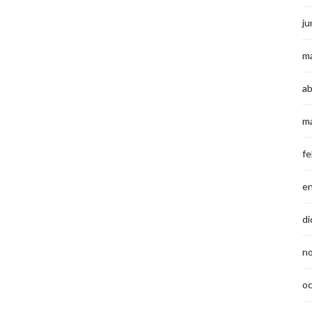
ju
m
ab
m
fe
e
di
n
o