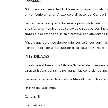
moderada”.
“Ocurre a poco más de 110 kilómetros de profundidad, así 
en territorio argentino”, explicó el director del Centro S
Barrientos aclaró que “al tener esa profundidad de poc
uno siente un temblor que se divide en dos partes, inclus
trata de dos etapas del mismo temblor con diferentes 
Añadió que este tipo de movimientos telúricos son más 
país producto de la subducción de la plaza de Nazca bajo
INTENSIDADES
En relación al temblor, la Oficina Nacional de Emergencia
características del sismo no reúnen las condiciones nece
Las intensidades en la escala de Mercalli fueron las sigu
Región de Coquimbo
Canela: III
Combarbalá: II