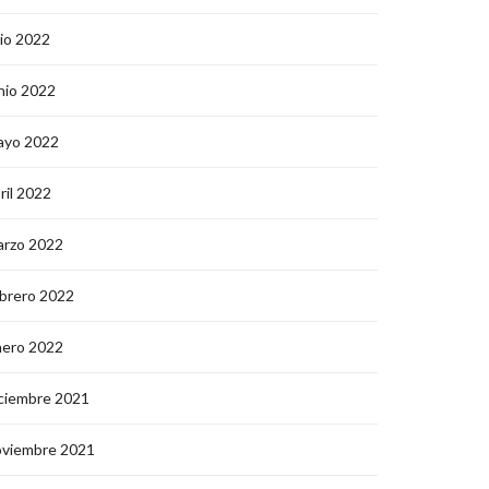
lio 2022
nio 2022
ayo 2022
ril 2022
arzo 2022
brero 2022
nero 2022
ciembre 2021
oviembre 2021