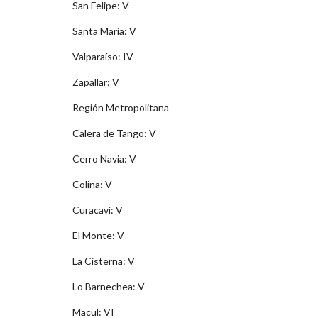
San Felipe: V
Santa María: V
Valparaí­so: IV
Zapallar: V
Región Metropolitana
Calera de Tango: V
Cerro Navia: V
Colina: V
Curacaví­: V
El Monte: V
La Cisterna: V
Lo Barnechea: V
Macul: VI