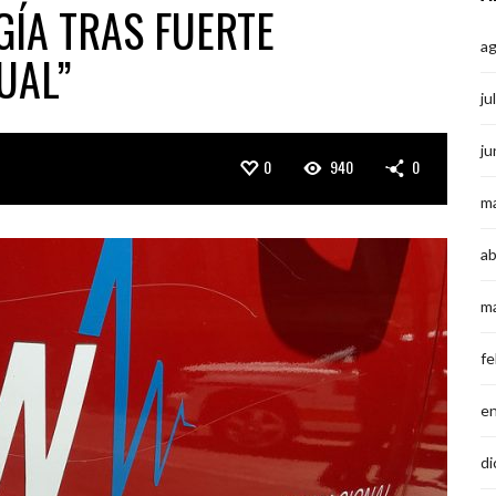
GÍA TRAS FUERTE
a
UAL”
ju
ju
0
940
0
m
ab
m
fe
e
di