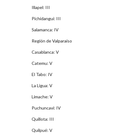
Illapel: III
Pichidangui: III
Salamanca: IV
Región de Valparaíso
Casablanca: V
Catemu: V
El Tabo: IV
La Ligua: V
Limache: V
Puchuncaví­: IV
Quillota: III
Quilpué: V