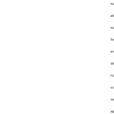
m
ab
m
fe
e
di
n
o
s
a