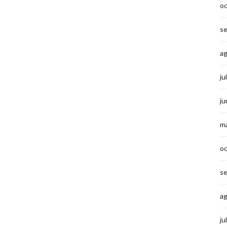
o
s
a
ju
ju
m
o
s
a
ju