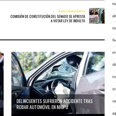
m
POST SIGUIENTE
COMISIÓN DE CONSTITUCIÓN DEL SENADO SE APRESTA
ab
A VOTAR LEY DE INDULTO
m
fe
e
di
n
o
DELINCUENTES SUFRIERON ACCIDENTE TRAS
s
ROBAR AUTOMÓVIL EN MAIPÚ
a