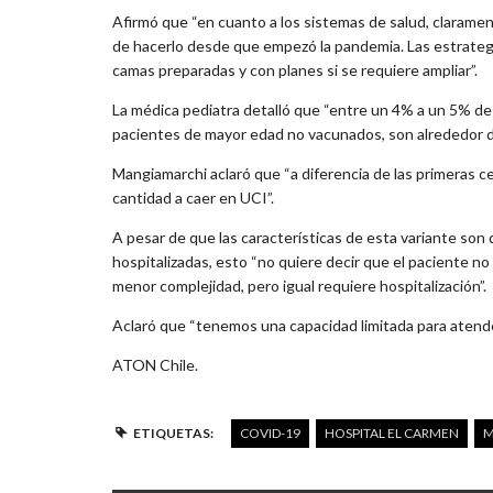
Afirmó que “en cuanto a los sistemas de salud, clarame
de hacerlo desde que empezó la pandemia. Las estrateg
camas preparadas y con planes si se requiere ampliar”.
La médica pediatra detalló que “entre un 4% a un 5% de 
pacientes de mayor edad no vacunados, son alrededor de
Mangiamarchi aclaró que “a diferencia de las primeras c
cantidad a caer en UCI”.
A pesar de que las características de esta variante son
hospitalizadas, esto “no quiere decir que el paciente no
menor complejidad, pero igual requiere hospitalización”.
Aclaró que “tenemos una capacidad limitada para atender
ATON Chile.
ETIQUETAS:
COVID-19
HOSPITAL EL CARMEN
M