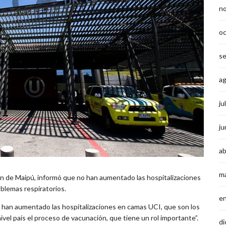
n
o
s
a
ju
ju
ab
m
en de Maipú, informó que no han aumentado las hospitalizaciones
oblemas respiratorios.
e
o han aumentado las hospitalizaciones en camas UCI, que son los
vel país el proceso de vacunación, que tiene un rol importante”.
di