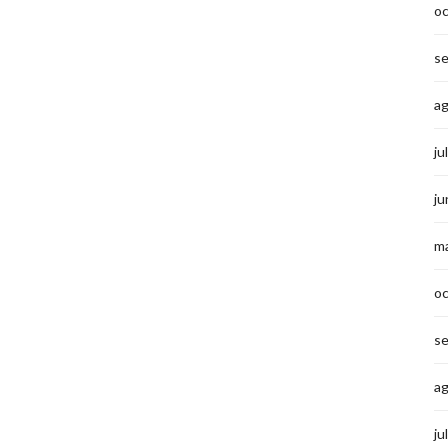
o
s
a
ju
ju
m
o
s
a
ju