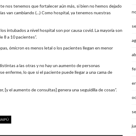
nte nos tenemos que fortalecer aún más, si bien no hemos dejado
n
ias van cambiando (…) Como hospital, ya tenemos nuestras
s
los intubados a nivel hospital son por causa covid. La mayoría son
 8 a 10 pacientes”.
a
epas, ómicron es menos letal o los pacientes llegan en menor
ab
 distintas a las otras y no hay un aumento de personas
fe
 se enferme, lo que sí el paciente puede llegar a una cama de
e
, [y el aumento de consultas] genera una seguidilla de cosas”.
o
s
AIPÚ
ju