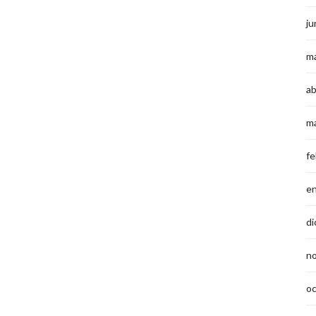
ju
m
ab
m
fe
e
di
n
o