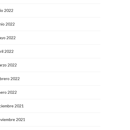
lio 2022
nio 2022
ayo 2022
ril 2022
arzo 2022
brero 2022
nero 2022
ciembre 2021
oviembre 2021