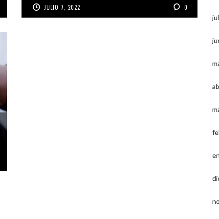
JULIO 7, 2022
0
ju
ju
m
ab
m
fe
e
di
n