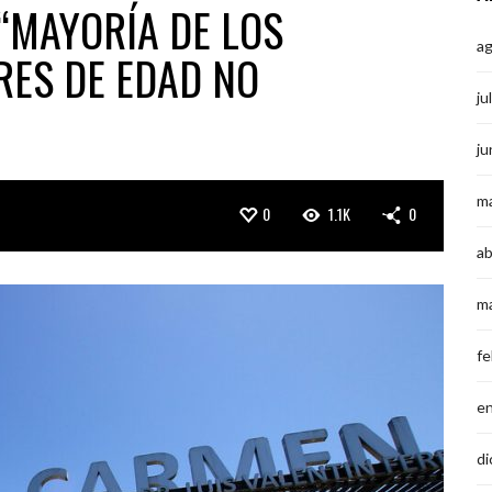
“MAYORÍA DE LOS
a
ES DE EDAD NO
ju
ju
m
0
1.1K
0
ab
m
fe
e
di