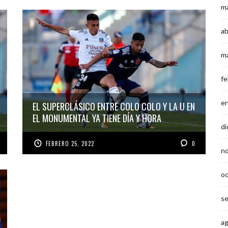
m
ab
m
fe
e
EL SUPERCLÁSICO ENTRE COLO COLO Y LA U EN
EL MONUMENTAL YA TIENE DÍA Y HORA
di
FEBRERO 25, 2022
0
n
o
s
a