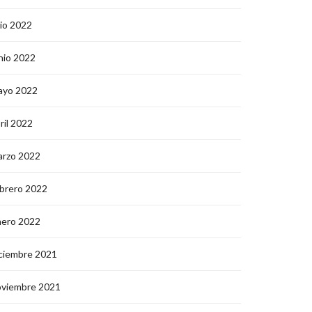
lio 2022
nio 2022
ayo 2022
ril 2022
arzo 2022
brero 2022
nero 2022
ciembre 2021
oviembre 2021