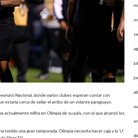
n
o
s
a
ju
ju
ab
eonato Nacional, donde varios clubes esperan contar con
e estaría cerca de sellar el arribo de un volante paraguayo.
m
 actualmente milita en Olimpia de su país, con el que alcanzó los
e
ha tenido una gran temporada. Olimpia necesita hacer caja y la ‘U’
di
esde DirecTV.