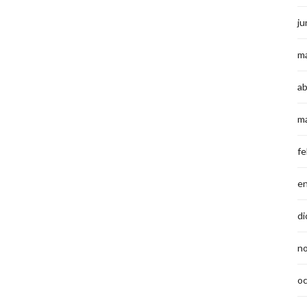
ju
m
ab
m
fe
e
di
n
o