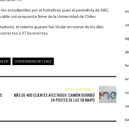
os estudiantiles por el futbolista, pues el periodista de ABC,
n
calde con propuesta firme de la Universidad de Chile».
s
dores, el volante guaraní fue titular en nueve de los diez
correctos y 37 incorrectos.
a
ab
CALDE
UNIVERSIDAD DE CHILE
fe
e
POST SIGUIENTE
o
OS
MÁS DE 400 CLIENTES AFECTADOS: CAMIÓN DERRIBÓ
24 POSTES DE LUZ EN MAIPÚ
s
ju