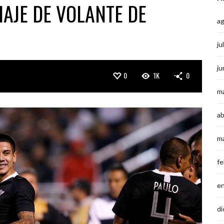
HAJE DE VOLANTE DE
a
ju
ju
0
1K
0
m
ab
m
fe
e
di