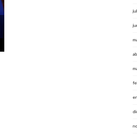
ju
ju
m
ab
m
fe
e
di
n