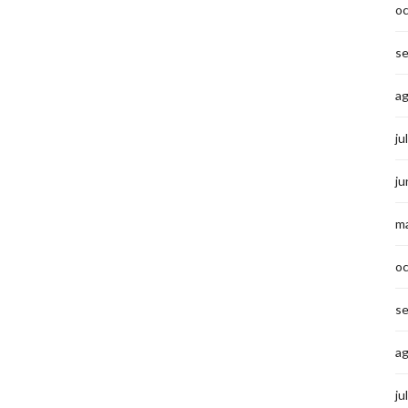
o
s
a
ju
ju
m
o
s
a
ju