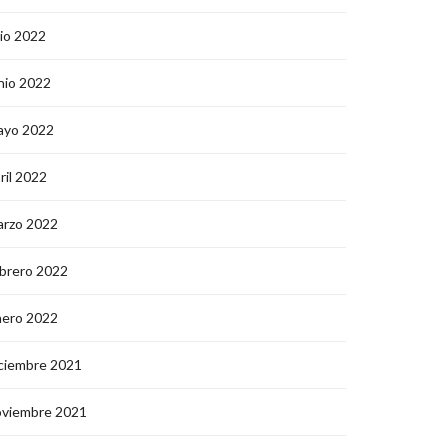
lio 2022
nio 2022
ayo 2022
ril 2022
arzo 2022
brero 2022
nero 2022
ciembre 2021
oviembre 2021