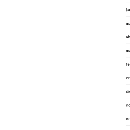
ju
m
ab
m
fe
e
di
n
o