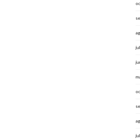
o
s
a
ju
ju
m
o
s
a
ju