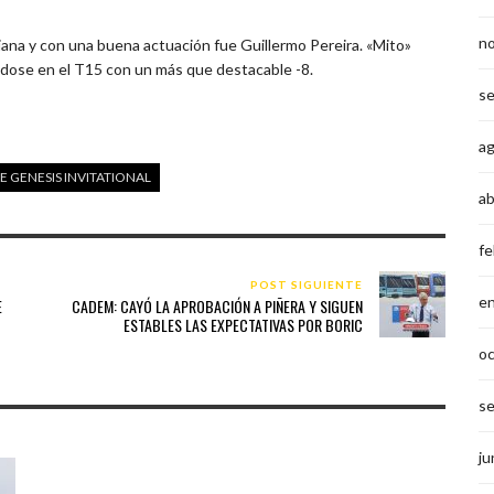
n
iana y con una buena actuación fue Guillermo Pereira. «Mito»
éndose en el T15 con un más que destacable -8.
s
a
E GENESIS INVITATIONAL
ab
fe
POST SIGUIENTE
e
E
CADEM: CAYÓ LA APROBACIÓN A PIÑERA Y SIGUEN
ESTABLES LAS EXPECTATIVAS POR BORIC
o
s
ju