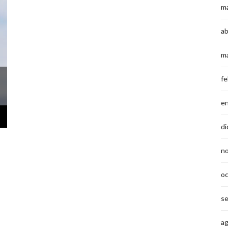
m
ab
m
fe
e
di
n
o
s
a