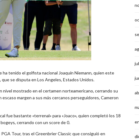
n
o
s
a
ju
e ha tenido el golfista nacional Joaquín Niemann, quien este
ju
, que se disputa en Los Angeles, Estados Unidos.
buen nivel mostrado en el certamen norteamericano, cerrando su
ab
r un escaso margen a sus más cercanos perseguidores, Cameron
m
nical fue bastante «terrenal» para «Joaco», quien completó los 18
e
 bogeys, cerrando con un score de 0.
l PGA Tour, tras el Greenbrier Classic que consiguió en
di