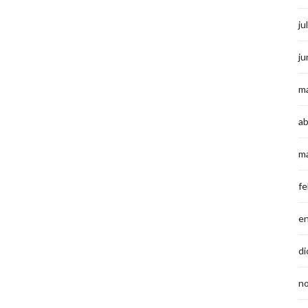
ju
ju
m
ab
m
fe
e
di
n