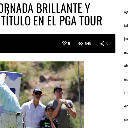
ORNADA BRILLANTE Y
a
TÍTULO EN EL PGA TOUR
ju
ju
0
848
0
m
ab
m
fe
e
di