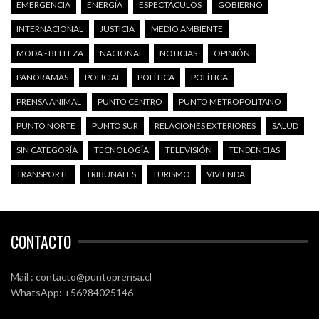
EMERGENCIA
ENERGÍA
ESPECTÁCULOS
GOBIERNO
INTERNACIONAL
JUSTICIA
MEDIO AMBIENTE
MODA - BELLEZA
NACIONAL
NOTICIAS
OPINIÓN
PANORAMAS
POLICIAL
POLÍTICA
POLÍTICA
PRENSA ANIMAL
PUNTO CENTRO
PUNTO METROPOLITANO
PUNTO NORTE
PUNTO SUR
RELACIONES EXTERIORES
SALUD
SIN CATEGORÍA
TECNOLOGÍA
TELEVISIÓN
TENDENCIAS
TRANSPORTE
TRIBUNALES
TURISMO
VIVIENDA
CONTACTO
Mail : contacto@puntoprensa.cl
WhatsApp: +56984025146