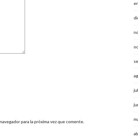
e
di
n
o
s
a
ju
ju
m
 navegador para la próxima vez que comente.
ab