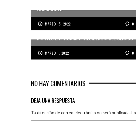
RELACIONES Y PONE EN DUDA ACUERDO POR
COMISIONES
MARZO 15, 2022
0
BANCADAS EMPEZARÁN A DEFINIR DESDE ESTE
MARTES LA PRÓXIMA PRESIDENCIA DEL SENADO
MARZO 1, 2022
0
NO HAY COMENTARIOS
DEJA UNA RESPUESTA
Tu dirección de correo electrónico no será publicada.
Lo