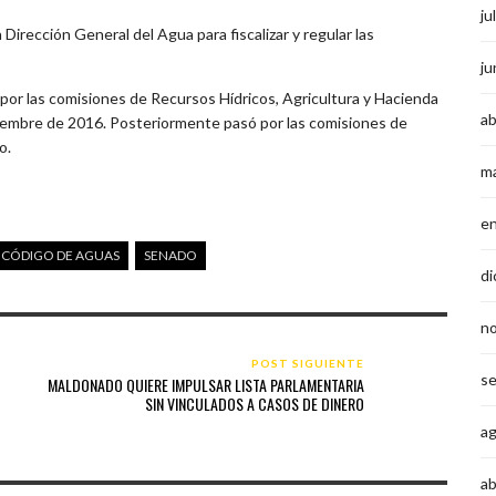
ju
a Dirección General del Agua para fiscalizar y regular las
ju
 por las comisiones de Recursos Hídricos, Agricultura y Hacienda
ab
iembre de 2016. Posteriormente pasó por las comisiones de
o.
m
e
 CÓDIGO DE AGUAS
SENADO
di
n
POST SIGUIENTE
s
MALDONADO QUIERE IMPULSAR LISTA PARLAMENTARIA
SIN VINCULADOS A CASOS DE DINERO
a
ab