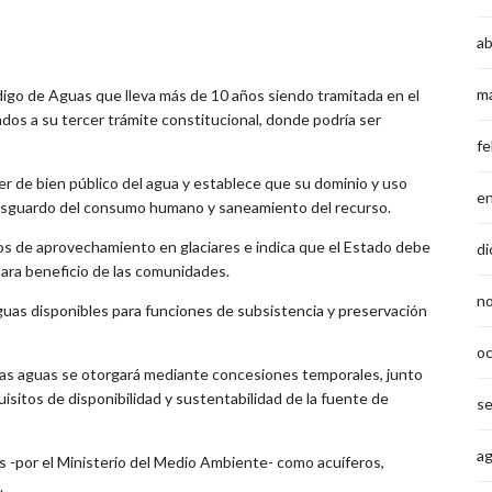
ab
m
ódigo de Aguas que lleva más de 10 años siendo tramitada en el
dos a su tercer trámite constitucional, donde podría ser
fe
ter de bien público del agua y establece que su dominio y uso
e
 resguardo del consumo humano y saneamiento del recurso.
hos de aprovechamiento en glaciares e indica que el Estado debe
di
para beneficio de las comunidades.
n
aguas disponibles para funciones de subsistencia y preservación
o
as aguas se otorgará mediante concesiones temporales, junto
uisitos de disponibilidad y sustentabilidad de la fuente de
s
a
s -por el Ministerio del Medio Ambiente- como acuíferos,
.