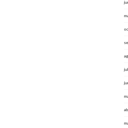
ju
m
o
s
a
ju
ju
m
ab
m