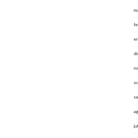
m
fe
e
di
n
o
s
a
ju