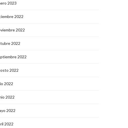
nero 2023
ciembre 2022
oviembre 2022
ctubre 2022
eptiembre 2022
gosto 2022
lio 2022
nio 2022
ayo 2022
ril 2022