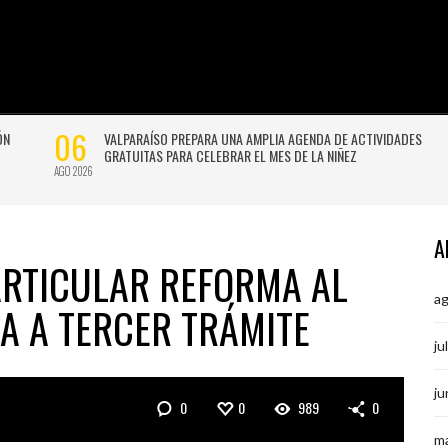
A
ARTICULAR REFORMA AL
a
A A TERCER TRÁMITE
ju
ju
0
0
989
0
m