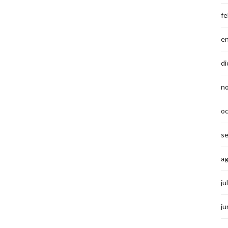
fe
e
di
n
o
s
a
ju
ju