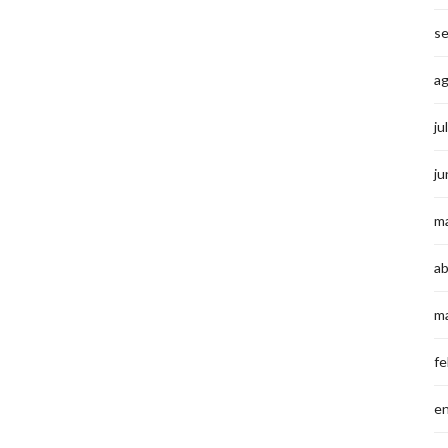
s
a
ju
ju
m
ab
m
fe
e