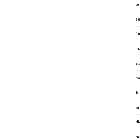
o
s
ju
m
ab
m
fe
e
di
n