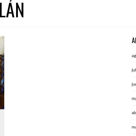
LÁN
A
a
ju
ju
m
ab
m