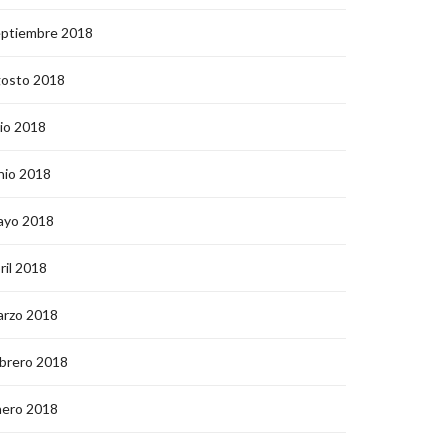
eptiembre 2018
gosto 2018
lio 2018
nio 2018
ayo 2018
ril 2018
arzo 2018
brero 2018
nero 2018