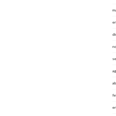
m
e
di
n
s
a
ab
fe
e