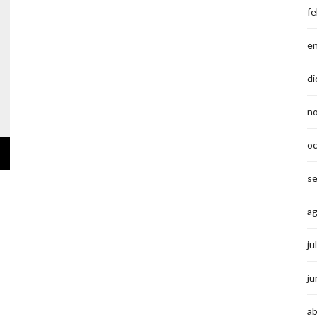
fe
e
di
n
o
s
a
ju
ju
ab