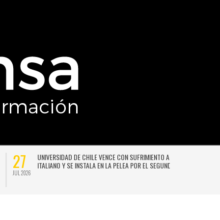
27
UNIVERSIDAD DE CHILE VENCE CON SUFRIMIENTO A AUDAX
ITALIANO Y SE INSTALA EN LA PELEA POR EL SEGUNDO LUGAR
JUL 2026
JU