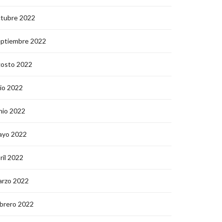
ctubre 2022
eptiembre 2022
gosto 2022
lio 2022
nio 2022
ayo 2022
ril 2022
arzo 2022
brero 2022