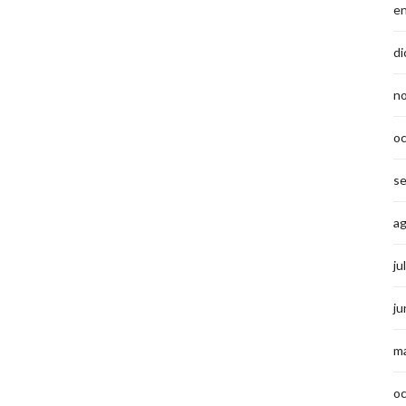
e
di
n
o
s
a
ju
ju
m
o