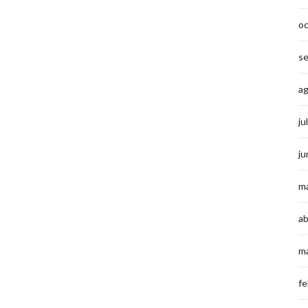
o
s
a
ju
ju
m
ab
m
fe