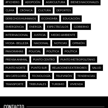
#FICHERO
ADOPCIÓN
AGRICULTURA
BIENES NACIONALES
CLIMA
CRÓNICA
CULTURA
DEPORTES
DERECHOS HUMANOS
ECONOMÍA
EDUCACIÓN
EMERGENCIA
ENERGÍA
ESPECTÁCULOS
GOBIERNO
INTERNACIONAL
JUSTICIA
MEDIO AMBIENTE
MODA - BELLEZA
NACIONAL
NOTICIAS
OPINIÓN
PANORAMAS
POLICIAL
POLÍTICA
POLÍTICA
PRENSA ANIMAL
PUNTO CENTRO
PUNTO METROPOLITANO
PUNTO NORTE
PUNTO SUR
RELACIONES EXTERIORES
SALUD
SIN CATEGORÍA
TECNOLOGÍA
TELEVISIÓN
TENDENCIAS
TRANSPORTE
TRIBUNALES
TURISMO
VIVIENDA
CONTACTO