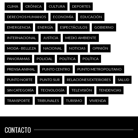
CLIMA
CRÓNICA
CULTURA
DEPORTES
DERECHOS HUMANOS
ECONOMÍA
EDUCACIÓN
EMERGENCIA
ENERGÍA
ESPECTÁCULOS
GOBIERNO
INTERNACIONAL
JUSTICIA
MEDIO AMBIENTE
MODA - BELLEZA
NACIONAL
NOTICIAS
OPINIÓN
PANORAMAS
POLICIAL
POLÍTICA
POLÍTICA
PRENSA ANIMAL
PUNTO CENTRO
PUNTO METROPOLITANO
PUNTO NORTE
PUNTO SUR
RELACIONES EXTERIORES
SALUD
SIN CATEGORÍA
TECNOLOGÍA
TELEVISIÓN
TENDENCIAS
TRANSPORTE
TRIBUNALES
TURISMO
VIVIENDA
CONTACTO