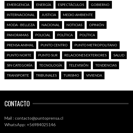
EMERGENCIA
ENERGÍA
ESPECTÁCULOS
GOBIERNO
INTERNACIONAL
JUSTICIA
MEDIO AMBIENTE
MODA - BELLEZA
NACIONAL
NOTICIAS
OPINIÓN
PANORAMAS
POLICIAL
POLÍTICA
POLÍTICA
PRENSA ANIMAL
PUNTO CENTRO
PUNTO METROPOLITANO
PUNTO NORTE
PUNTO SUR
RELACIONES EXTERIORES
SALUD
SIN CATEGORÍA
TECNOLOGÍA
TELEVISIÓN
TENDENCIAS
TRANSPORTE
TRIBUNALES
TURISMO
VIVIENDA
CONTACTO
Mail : contacto@puntoprensa.cl
WhatsApp: +56984025146