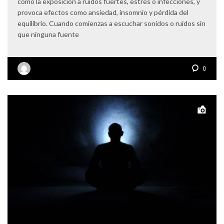
como la exposición a ruidos fuertes, estrés o infecciones, y
provoca efectos como ansiedad, insomnio y pérdida del
equilibrio. Cuando comienzas a escuchar sonidos o ruidos sin
que ninguna fuente
0