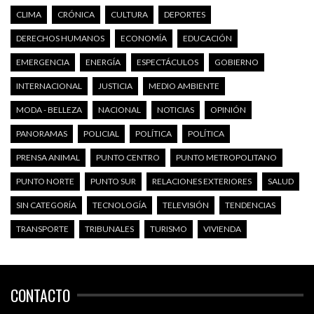
CLIMA
CRÓNICA
CULTURA
DEPORTES
DERECHOS HUMANOS
ECONOMÍA
EDUCACIÓN
EMERGENCIA
ENERGÍA
ESPECTÁCULOS
GOBIERNO
INTERNACIONAL
JUSTICIA
MEDIO AMBIENTE
MODA - BELLEZA
NACIONAL
NOTICIAS
OPINIÓN
PANORAMAS
POLICIAL
POLÍTICA
POLÍTICA
PRENSA ANIMAL
PUNTO CENTRO
PUNTO METROPOLITANO
PUNTO NORTE
PUNTO SUR
RELACIONES EXTERIORES
SALUD
SIN CATEGORÍA
TECNOLOGÍA
TELEVISIÓN
TENDENCIAS
TRANSPORTE
TRIBUNALES
TURISMO
VIVIENDA
CONTACTO