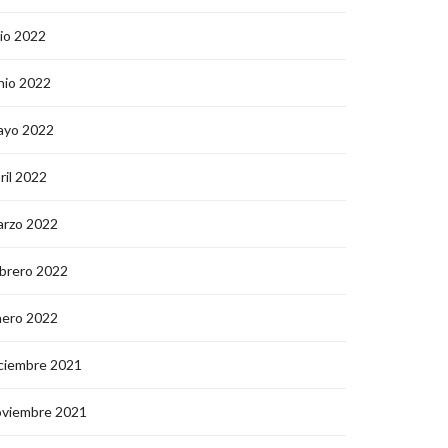
lio 2022
nio 2022
ayo 2022
ril 2022
arzo 2022
brero 2022
nero 2022
ciembre 2021
oviembre 2021