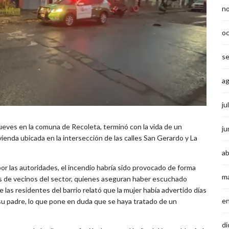
n
o
s
a
ju
ueves en la comuna de Recoleta, terminó con la vida de un
ju
enda ubicada en la intersección de las calles San Gerardo y La
ab
 las autoridades, el incendio habría sido provocado de forma
m
es de vecinos del sector, quienes aseguran haber escuchado
e las residentes del barrio relató que la mujer había advertido días
e
su padre, lo que pone en duda que se haya tratado de un
di