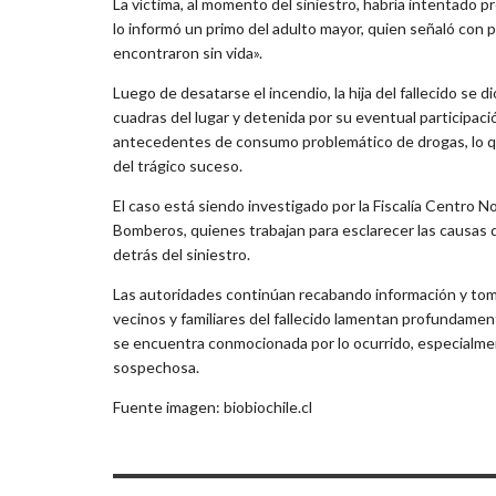
La víctima, al momento del siniestro, habría intentado p
lo informó un primo del adulto mayor, quien señaló con p
encontraron sin vida».
Luego de desatarse el incendio, la hija del fallecido se d
cuadras del lugar y detenida por su eventual participaci
antecedentes de consumo problemático de drogas, lo qu
del trágico suceso.
El caso está siendo investigado por la Fiscalía Centro
Bomberos, quienes trabajan para esclarecer las causas d
detrás del siniestro.
Las autoridades continúan recabando información y toma
vecinos y familiares del fallecido lamentan profundamen
se encuentra conmocionada por lo ocurrido, especialmente 
sospechosa.
Fuente imagen: biobiochile.cl