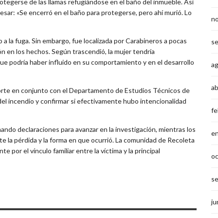
rotegerse de las llamas refugiándose en el baño del inmueble. Así
esar: «Se encerró en el baño para protegerse, pero ahí murió. Lo
n
io a la fuga. Sin embargo, fue localizada por Carabineros a pocas
s
ón en los hechos. Según trascendió, la mujer tendría
e podría haber influido en su comportamiento y en el desarrollo
a
ab
 Norte en conjunto con el Departamento de Estudios Técnicos de
el incendio y confirmar si efectivamente hubo intencionalidad
fe
ndo declaraciones para avanzar en la investigación, mientras los
e
te la pérdida y la forma en que ocurrió. La comunidad de Recoleta
por el vínculo familiar entre la víctima y la principal
o
s
ju