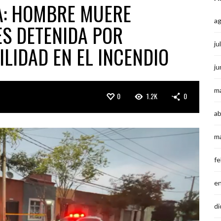
A: HOMBRE MUERE
a
ES DETENIDA POR
ju
LIDAD EN EL INCENDIO
ju
m
0
1.2K
0
ab
m
fe
e
di