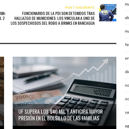
m
POST SIGUIENTE
UMA:
FUNCIONARIOS DE LA PDI SON DETENIDOS TRAS
L 2
HALLAZGO DE MUNICIONES: LOS VINCULAN A UNO DE
ab
LOS SOSPECHOSOS DEL ROBO A BRINKS EN RANCAGUA
m
fe
e
di
n
o
UF SUPERA LOS $40 MIL Y ANTICIPA MAYOR
s
PRESIÓN EN EL BOLSILLO DE LAS FAMILIAS
a