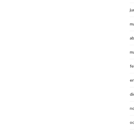
ju
m
ab
m
fe
e
di
n
o