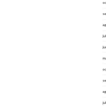
o
s
a
ju
ju
m
o
s
a
ju