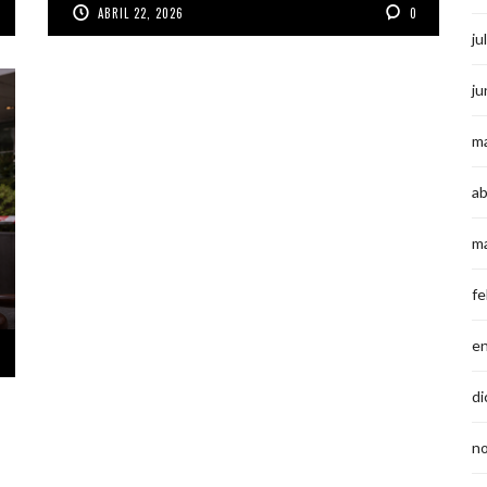
ABRIL 22, 2026
0
ju
ju
m
ab
m
fe
e
di
n