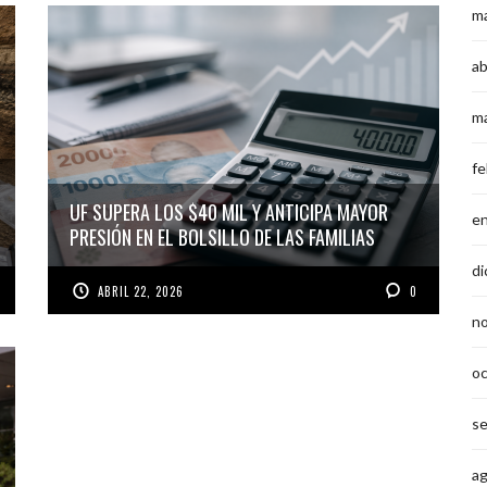
m
ab
m
fe
UF SUPERA LOS $40 MIL Y ANTICIPA MAYOR
e
PRESIÓN EN EL BOLSILLO DE LAS FAMILIAS
di
ABRIL 22, 2026
0
n
o
s
a