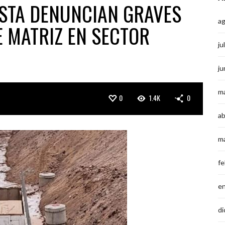
STA DENUNCIAN GRAVES
a
 MATRIZ EN SECTOR
ju
ju
m
0
1.4K
0
ab
m
fe
e
di