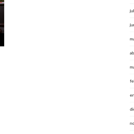
ju
ju
m
ab
m
fe
e
di
n