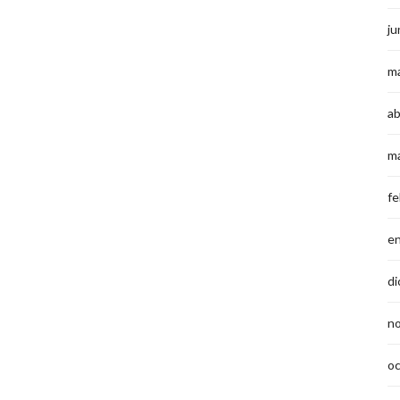
ju
m
ab
m
fe
e
di
n
o