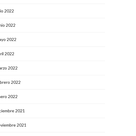
lio 2022
nio 2022
ayo 2022
ril 2022
arzo 2022
brero 2022
nero 2022
ciembre 2021
oviembre 2021