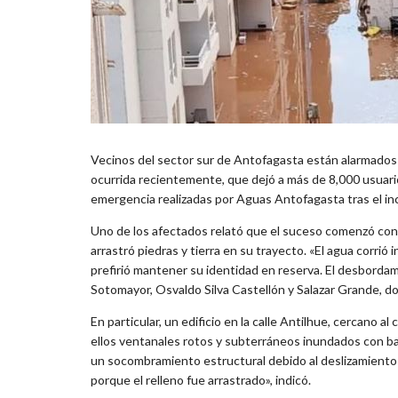
Vecinos del sector sur de Antofagasta están alarmados t
ocurrida recientemente, que dejó a más de 8,000 usuarios
emergencia realizadas por Aguas Antofagasta tras el inc
Uno de los afectados relató que el suceso comenzó con u
arrastró piedras y tierra en su trayecto. «El agua corri
prefirió mantener su identidad en reserva. El desbordami
Sotomayor, Osvaldo Silva Castellón y Salazar Grande, d
En particular, un edificio en la calle Antilhue, cercano 
ellos ventanales rotos y subterráneos inundados con ba
un socombramiento estructural debido al deslizamiento d
porque el relleno fue arrastrado», indicó.