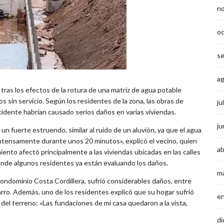
n
o
s
a
ras los efectos de la rotura de una matriz de agua potable
 sin servicio. Según los residentes de la zona, las obras de
ju
idente habrían causado serios daños en varias viviendas.
ju
n fuerte estruendo, similar al ruido de un aluvión, ya que el agua
ó intensamente durante unos 20 minutos», explicó el vecino, quien
ab
ento afectó principalmente a las viviendas ubicadas en las calles
onde algunos residentes ya están evaluando los daños.
m
al condominio Costa Cordillera, sufrió considerables daños, entre
rro. Además, uno de los residentes explicó que su hogar sufrió
e
el terreno: «Las fundaciones de mi casa quedaron a la vista,
di