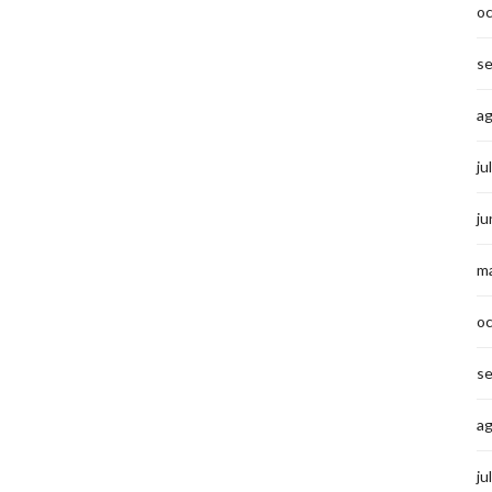
o
s
a
ju
ju
m
o
s
a
ju