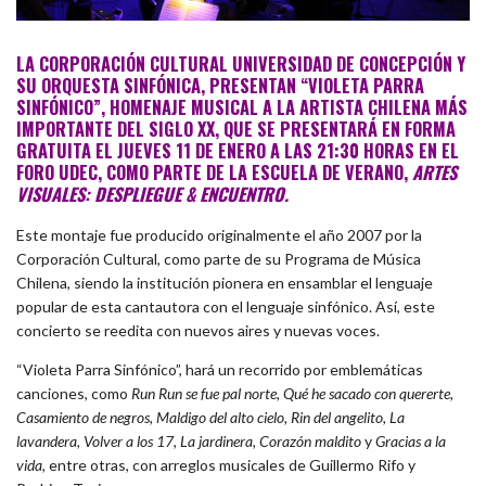
LA CORPORACIÓN CULTURAL UNIVERSIDAD DE CONCEPCIÓN Y
SU ORQUESTA SINFÓNICA, PRESENTAN “VIOLETA PARRA
SINFÓNICO”, HOMENAJE MUSICAL A LA ARTISTA CHILENA MÁS
IMPORTANTE DEL SIGLO XX, QUE SE PRESENTARÁ EN FORMA
GRATUITA EL JUEVES 11 DE ENERO A LAS 21:30 HORAS EN EL
FORO UDEC, COMO PARTE DE LA ESCUELA DE VERANO,
ARTES
VISUALES: DESPLIEGUE &
ENCUENTRO.
Este montaje fue producido originalmente el año 2007 por la
Corporación Cultural, como parte de su Programa de Música
Chilena, siendo la institución pionera en ensamblar el lenguaje
popular de esta cantautora con el lenguaje sinfónico. Así, este
concierto se reedita con nuevos aires y nuevas voces.
“Violeta Parra Sinfónico”, hará un recorrido por emblemáticas
canciones, como
Run Run se fue pal norte, Qué he sacado con quererte,
Casamiento de negros, Maldigo del alto cielo, Rin del angelito, La
lavandera, Volver a los 17, La jardinera, Corazón maldito
y
Gracias a la
vida
, entre otras, con arreglos musicales de Guillermo Rifo y