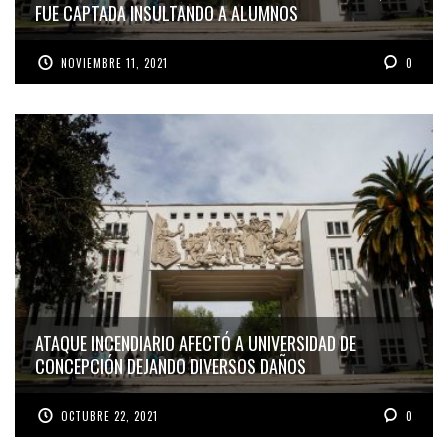
FUE CAPTADA INSULTANDO A ALUMNOS
NOVIEMBRE 11, 2021
0
ATAQUE INCENDIARIO AFECTÓ A UNIVERSIDAD DE
CONCEPCIÓN DEJANDO DIVERSOS DAÑOS
ORQUESTA SINFÓNICA UNIVERSIDAD DE CONCEPCIÓN
OCTUBRE 22, 2021
0
INTERPRETARÁ ARREGLOS LATINOAMERICANOS EN SU