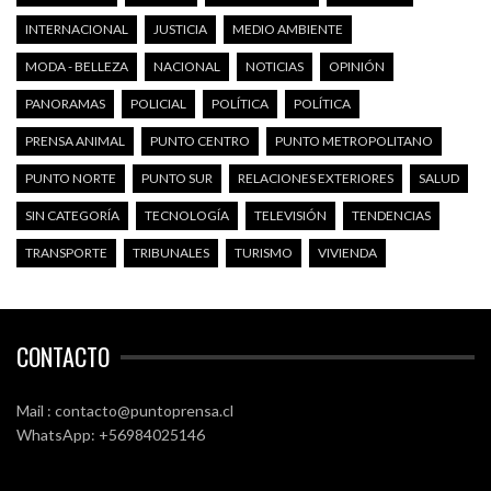
INTERNACIONAL
JUSTICIA
MEDIO AMBIENTE
MODA - BELLEZA
NACIONAL
NOTICIAS
OPINIÓN
PANORAMAS
POLICIAL
POLÍTICA
POLÍTICA
PRENSA ANIMAL
PUNTO CENTRO
PUNTO METROPOLITANO
PUNTO NORTE
PUNTO SUR
RELACIONES EXTERIORES
SALUD
SIN CATEGORÍA
TECNOLOGÍA
TELEVISIÓN
TENDENCIAS
TRANSPORTE
TRIBUNALES
TURISMO
VIVIENDA
CONTACTO
Mail : contacto@puntoprensa.cl
WhatsApp: +56984025146