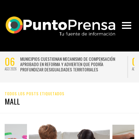
06
0
MUNICIPIOS CUESTIONAN MECANISMO DE COMPENSACIÓN
APROBADO EN REFORMA Y ADVIERTEN QUE PODRÍA
PROFUNDIZAR DESIGUALDADES TERRITORIALES
AGO 2026
AGO 
02
2
CORPORACIÓN YO MUJER ABRE INSCRIPCIONES PARA LA 17ª
CORRIDA POR LA VIDA Y ENFATIZA EN EL PODER DEL
ACOMPAÑAMIENTO
AGO 2026
JUL 
TODOS LOS POSTS ETIQUETADOS
MALL