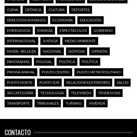
CLIMA
CRÓNICA
CULTURA
DEPORTES
DERECHOS HUMANOS
ECONOMÍA
EDUCACIÓN
EMERGENCIA
ENERGÍA
ESPECTÁCULOS
GOBIERNO
INTERNACIONAL
JUSTICIA
MEDIO AMBIENTE
MODA - BELLEZA
NACIONAL
NOTICIAS
OPINIÓN
PANORAMAS
POLICIAL
POLÍTICA
POLÍTICA
PRENSA ANIMAL
PUNTO CENTRO
PUNTO METROPOLITANO
PUNTO NORTE
PUNTO SUR
RELACIONES EXTERIORES
SALUD
SIN CATEGORÍA
TECNOLOGÍA
TELEVISIÓN
TENDENCIAS
TRANSPORTE
TRIBUNALES
TURISMO
VIVIENDA
CONTACTO