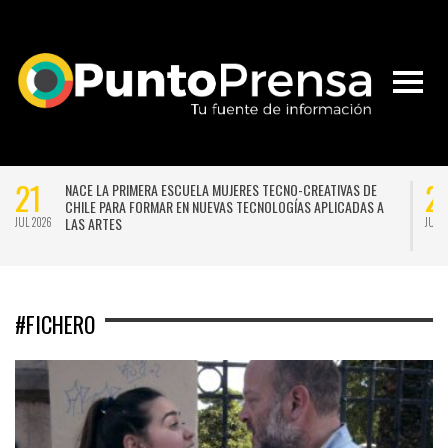
21
2
NACE LA PRIMERA ESCUELA MUJERES TECNO-CREATIVAS DE
CHILE PARA FORMAR EN NUEVAS TECNOLOGÍAS APLICADAS A
LAS ARTES
JUL 2026
JUL 
14
0
DE PAINE A CERRO NAVIA: SANTIAGO EN 100 PALABRAS REVELÓ
A LOS GANADORES DE SUS 25 AÑOS EN HISTÓRICA PREMIACIÓN
EN EL TEATRO MUNICIPAL
JUL 2026
JUL 
#FICHERO