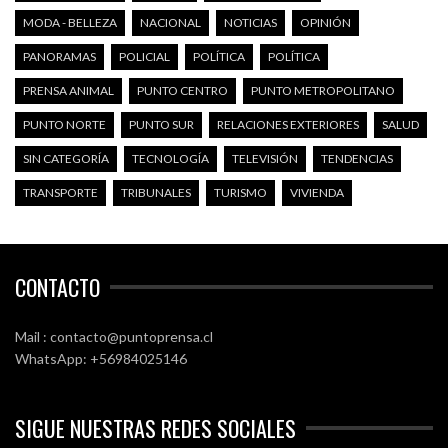
MODA - BELLEZA
NACIONAL
NOTICIAS
OPINIÓN
PANORAMAS
POLICIAL
POLÍTICA
POLÍTICA
PRENSA ANIMAL
PUNTO CENTRO
PUNTO METROPOLITANO
PUNTO NORTE
PUNTO SUR
RELACIONES EXTERIORES
SALUD
SIN CATEGORÍA
TECNOLOGÍA
TELEVISIÓN
TENDENCIAS
TRANSPORTE
TRIBUNALES
TURISMO
VIVIENDA
CONTACTO
Mail : contacto@puntoprensa.cl
WhatsApp: +56984025146
SIGUE NUESTRAS REDES SOCIALES