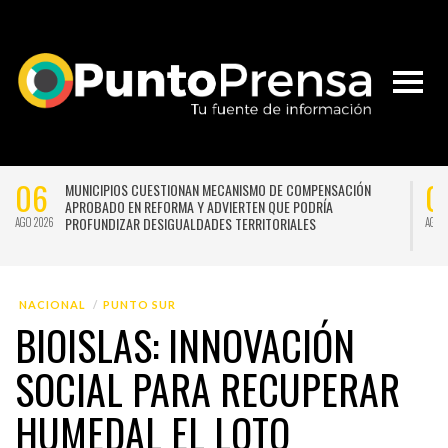
06
NICIPIOS CUESTIONAN MECANISMO DE COMPENSACIÓN
VALPARAÍ
ROBADO EN REFORMA Y ADVIERTEN QUE PODRÍA
GRATUITA
OFUNDIZAR DESIGUALDADES TERRITORIALES
AGO 2026
29
RPORACIÓN YO MUJER ABRE INSCRIPCIONES PARA LA 17ª
“LA PÉRG
RRIDA POR LA VIDA Y ENFATIZA EN EL PODER DEL
RENOVADA
OMPAÑAMIENTO
BECERRA 
JUL 2026
NACIONAL
PUNTO SUR
BIOISLAS: INNOVACIÓN
SOCIAL PARA RECUPERAR
HUMEDAL EL LOTO