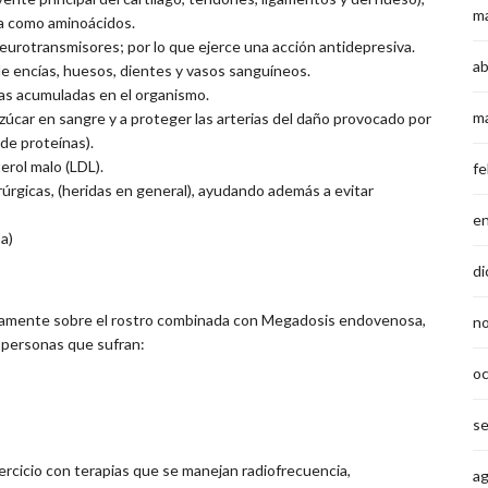
m
ina como aminoácidos.
neurotransmisores; por lo que ejerce una acción antidepresiva.
ab
de encías, huesos, dientes y vasos sanguíneos.
inas acumuladas en el organismo.
m
azúcar en sangre y a proteger las arterias del daño provocado por
 de proteínas).
erol malo (LDL).
fe
irúrgicas, (heridas en general), ayudando además a evitar
e
a)
di
ctamente sobre el rostro combinada con Megadosis endovenosa,
n
 personas que sufran:
o
s
rcicio con terapias que se manejan radiofrecuencia,
a