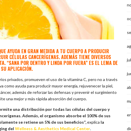
n
o
s
a
QUE AYUDA EN GRAN MEDIDA A TU CUERPO A PRODUCIR
RUIR CÉLULAS CANCERÍGENAS. ADEMÁS TIENE DIVERSOS
ju
TA. “SANA POR DENTRO Y LINDA POR FUERA” ES EL LEMA DE
 SU APLICACIÓN.
ju
rios privados, promueven el uso de la vitamina C, pero no a través
iva como ayuda para producir mayor energía, rejuvenecer la piel,
ab
áncer, además de reforzar las defensas y prevenir el surgimiento
te una mejor y más rápida absorción del cuerpo.
m
mite una distribución por todas las células del cuerpo y
e
ncerígenas.
Además, el organismo absorbe el 100% de sus
olamente se retiene un 5% de sus beneficios”,
explica
la
di
ging del
Wellness & Aesthetics Medical Center
.