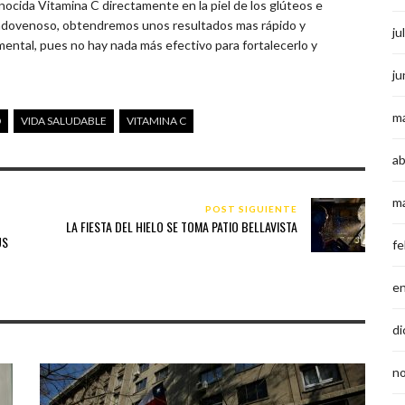
nocida Vitamina C directamente en la piel de los glúteos e
dovenoso, obtendremos unos resultados mas rápido y
ju
mental, pues no hay nada más efectivo para fortalecerlo y
ju
m
D
VIDA SALUDABLE
VITAMINA C
ab
m
POST SIGUIENTE
LA FIESTA DEL HIELO SE TOMA PATIO BELLAVISTA
US
fe
e
di
n