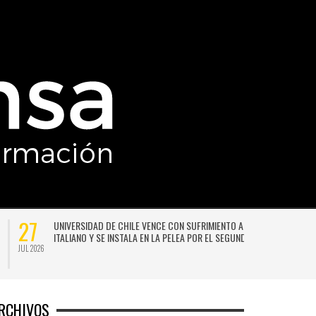
27
UNIVERSIDAD DE CHILE VENCE CON SUFRIMIENTO A AUDAX
ITALIANO Y SE INSTALA EN LA PELEA POR EL SEGUNDO LUGAR
JUL 2026
JU
RCHIVOS