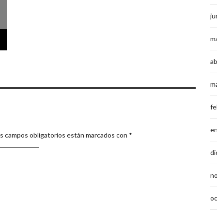
ju
m
ab
m
fe
e
s campos obligatorios están marcados con
*
di
n
o