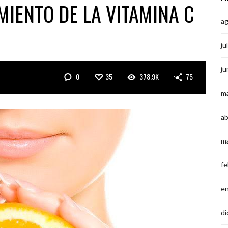
MIENTO DE LA VITAMINA C
a
ju
ju
0
35
378.9K
75
m
ab
m
fe
e
di