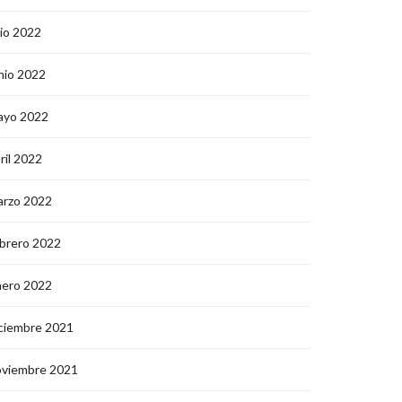
lio 2022
nio 2022
ayo 2022
ril 2022
arzo 2022
brero 2022
nero 2022
ciembre 2021
oviembre 2021