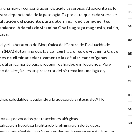
ra una mayor concentración de ácido ascórbico. Al paciente se le
n
nistra dependiendo de la patología. Es por esto que cada suero se
evaluación del paciente para determinar qué componentes
s
tamiento. Además de vitamina C se le agrega magnesio, calcio,
caya.
a
nd y el Laboratorio de Bioquímica del Centro de Evaluación de
ion (FDA) determinó que
las concentraciones de vitamina C que
ab
es de eliminar selectivamente las células cancerígenas
.
útil únicamente para prevenir resfriados o infecciones. Pero
fe
n de alergias, es un protector del sistema inmunológico y
e
o
drias saludables, ayudando a la adecuada síntesis de ATP,
s
íntomas provocados por reacciones alérgicas.
ju
ificación hepática facilitando la eliminación de tóxicos.
ente principal del cartílago, tendones, ligamentos y del hueso),