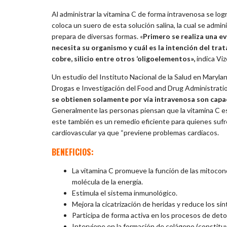
Al administrar la vitamina C de forma intravenosa se log
coloca un suero de esta solución salina, la cual se admi
prepara de diversas formas. «
Primero se realiza una 
necesita su organismo y cuál es la intención del tra
cobre, silicio entre otros ‘oligoelementos»,
indica Viz
Un estudio del Instituto Nacional de la Salud en Maryla
Drogas e Investigación del Food and Drug Administrat
se obtienen solamente por vía intravenosa son capac
Generalmente las personas piensan que la vitamina C es 
este también es un remedio eficiente para quienes sufre
cardiovascular ya que “previene problemas cardíacos.
BENEFICIOS:
La vitamina C promueve la función de las mitocon
molécula de la energía.
Estimula el sistema inmunológico.
Mejora la cicatrización de heridas y reduce los s
Participa de forma activa en los procesos de detox
Interviene en la formación de colágeno (constituy