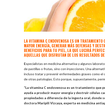
LA VITAMINA C ENDOVENOSA ES UN TRATAMIENTO 
MAYOR ENERGÍA, GENERAR MÁS DEFENSAS Y DEST
BENEFICIOS PARA TU PIEL, LA QUE LUCIRÁ PERFEC
AQUELLAS QUE DISFRUTAN DE LOS RESULTADOS DE
E
specialistas en medicina alternativa y algunos laborato
de pastillas o frutas, sino con inyecciones. Una alternat
incluso tratar y prevenir enfermedades graves como el c
de otras patologías. Esto porque, supuestamente, permi
“La vitamina C endovenosa es un tratamiento que per
ayuda a producir mayor energía y destruir células ca
propiedades a diferencia de la ingesta oral, donde s
doctora Maripili Vizcaya, experta en medicina antia