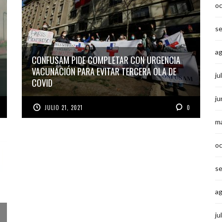
o
s
a
CONFUSAM PIDE COMPLETAR CON URGENCIA
VACUNACIÓN PARA EVITAR TERCERA OLA DE
ju
COVID
ju
JULIO 21, 2021
0
m
o
s
a
ju