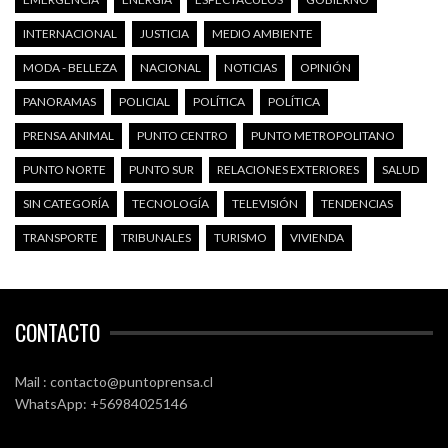
INTERNACIONAL
JUSTICIA
MEDIO AMBIENTE
MODA - BELLEZA
NACIONAL
NOTICIAS
OPINIÓN
PANORAMAS
POLICIAL
POLÍTICA
POLÍTICA
PRENSA ANIMAL
PUNTO CENTRO
PUNTO METROPOLITANO
PUNTO NORTE
PUNTO SUR
RELACIONES EXTERIORES
SALUD
SIN CATEGORÍA
TECNOLOGÍA
TELEVISIÓN
TENDENCIAS
TRANSPORTE
TRIBUNALES
TURISMO
VIVIENDA
CONTACTO
Mail : contacto@puntoprensa.cl
WhatsApp: +56984025146