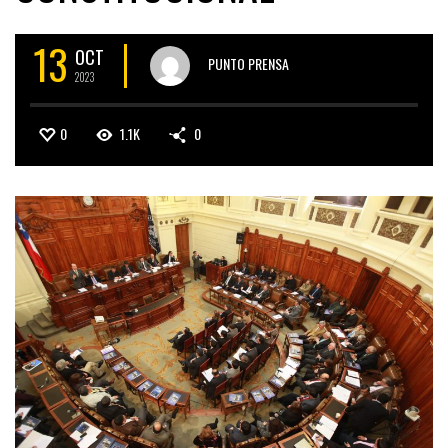
13
OCT
PUNTO PRENSA
2023
0
1.1K
0