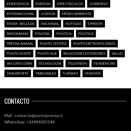
EMERGENCIA
ENERGÍA
ESPECTÁCULOS
GOBIERNO
INTERNACIONAL
JUSTICIA
MEDIO AMBIENTE
MODA - BELLEZA
NACIONAL
NOTICIAS
OPINIÓN
PANORAMAS
POLICIAL
POLÍTICA
POLÍTICA
PRENSA ANIMAL
PUNTO CENTRO
PUNTO METROPOLITANO
PUNTO NORTE
PUNTO SUR
RELACIONES EXTERIORES
SALUD
SIN CATEGORÍA
TECNOLOGÍA
TELEVISIÓN
TENDENCIAS
TRANSPORTE
TRIBUNALES
TURISMO
VIVIENDA
CONTACTO
Mail : contacto@puntoprensa.cl
WhatsApp: +56984025146