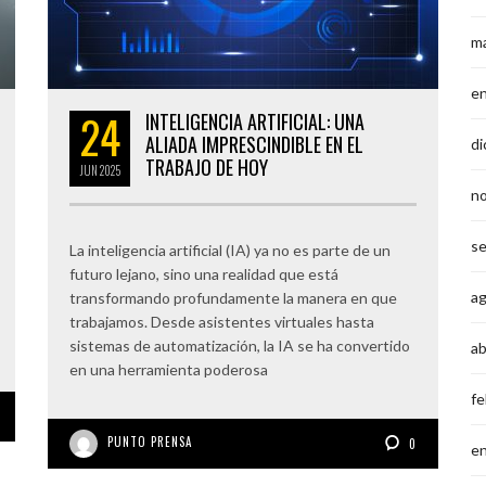
m
e
24
INTELIGENCIA ARTIFICIAL: UNA
ALIADA IMPRESCINDIBLE EN EL
di
TRABAJO DE HOY
JUN
2025
n
s
La inteligencia artificial (IA) ya no es parte de un
futuro lejano, sino una realidad que está
a
transformando profundamente la manera en que
trabajamos. Desde asistentes virtuales hasta
sistemas de automatización, la IA se ha convertido
ab
en una herramienta poderosa
fe
PUNTO PRENSA
0
e