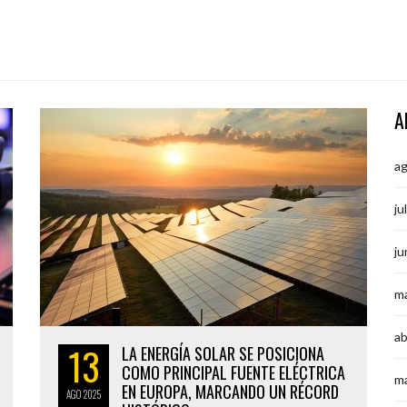
A
a
ju
ju
m
ab
13
LA ENERGÍA SOLAR SE POSICIONA
COMO PRINCIPAL FUENTE ELÉCTRICA
m
EN EUROPA, MARCANDO UN RÉCORD
AGO
2025