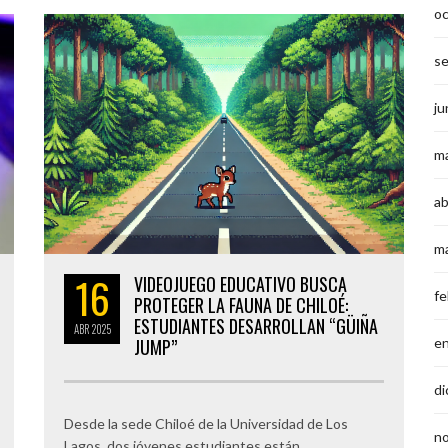
o
s
ju
m
ab
m
16
VIDEOJUEGO EDUCATIVO BUSCA
fe
PROTEGER LA FAUNA DE CHILOÉ:
ESTUDIANTES DESARROLLAN “GÜIÑA
ABR
2025
JUMP”
e
di
Desde la sede Chiloé de la Universidad de Los
n
Lagos, dos jóvenes estudiantes están