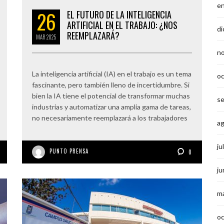
e
26
EL FUTURO DE LA INTELIGENCIA
ARTIFICIAL EN EL TRABAJO: ¿NOS
di
REEMPLAZARÁ?
MAR
2025
n
La inteligencia artificial (IA) en el trabajo es un tema
o
fascinante, pero también lleno de incertidumbre. Si
bien la IA tiene el potencial de transformar muchas
s
industrias y automatizar una amplia gama de tareas,
no necesariamente reemplazará a los trabajadores
a
ju
PUNTO PRENSA
0
ju
m
o