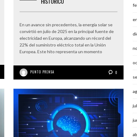
HISTÓRICO
fe
e
En un avance sin precedentes, la energía solar se
convirtió en julio de 2025 en la principal fuente de
di
electricidad en Europa, alcanzando un récord del
22% del suministro eléctrico total en la Unión
n
Europea. Este hito representa un momento
o
PUNTO PRENSA
0
s
a
ju
ju
ab