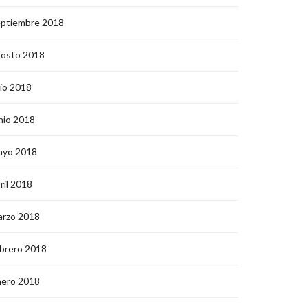
eptiembre 2018
gosto 2018
lio 2018
nio 2018
ayo 2018
ril 2018
arzo 2018
brero 2018
nero 2018