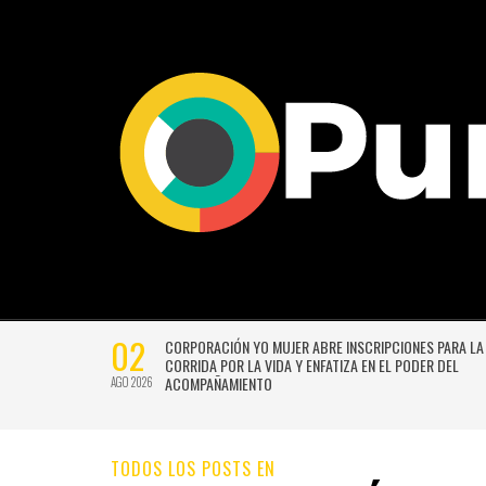
29
27
“LA PÉRGOLA DE LAS FLORES” VUELVE CON UNA VERSIÓN
RENOVADA Y CHISPEANTE BAJO LA DIRECCIÓN DE GUSTAVO
BECERRA Y GERMÁN SILVA
JUL 2026
JUL 2026
TODOS LOS POSTS EN