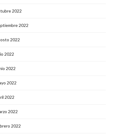
ctubre 2022
eptiembre 2022
gosto 2022
lio 2022
nio 2022
ayo 2022
ril 2022
arzo 2022
brero 2022