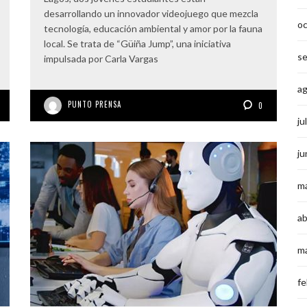
desarrollando un innovador videojuego que mezcla
o
tecnología, educación ambiental y amor por la fauna
local. Se trata de “Güiña Jump”, una iniciativa
s
impulsada por Carla Vargas
a
PUNTO PRENSA
0
ju
ju
m
ab
m
fe