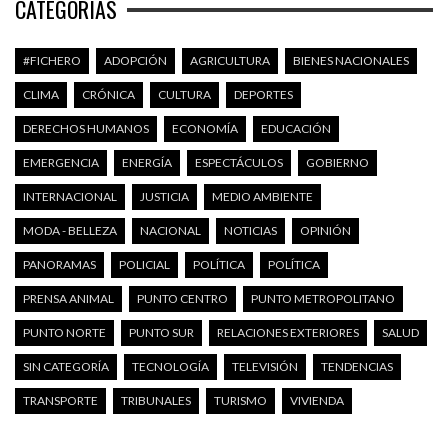
CATEGORÍAS
#FICHERO
ADOPCIÓN
AGRICULTURA
BIENES NACIONALES
CLIMA
CRÓNICA
CULTURA
DEPORTES
DERECHOS HUMANOS
ECONOMÍA
EDUCACIÓN
EMERGENCIA
ENERGÍA
ESPECTÁCULOS
GOBIERNO
INTERNACIONAL
JUSTICIA
MEDIO AMBIENTE
MODA - BELLEZA
NACIONAL
NOTICIAS
OPINIÓN
PANORAMAS
POLICIAL
POLÍTICA
POLÍTICA
PRENSA ANIMAL
PUNTO CENTRO
PUNTO METROPOLITANO
PUNTO NORTE
PUNTO SUR
RELACIONES EXTERIORES
SALUD
SIN CATEGORÍA
TECNOLOGÍA
TELEVISIÓN
TENDENCIAS
TRANSPORTE
TRIBUNALES
TURISMO
VIVIENDA