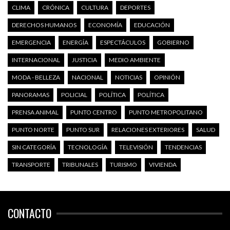
CLIMA
CRÓNICA
CULTURA
DEPORTES
DERECHOS HUMANOS
ECONOMÍA
EDUCACIÓN
EMERGENCIA
ENERGÍA
ESPECTÁCULOS
GOBIERNO
INTERNACIONAL
JUSTICIA
MEDIO AMBIENTE
MODA - BELLEZA
NACIONAL
NOTICIAS
OPINIÓN
PANORAMAS
POLICIAL
POLÍTICA
POLÍTICA
PRENSA ANIMAL
PUNTO CENTRO
PUNTO METROPOLITANO
PUNTO NORTE
PUNTO SUR
RELACIONES EXTERIORES
SALUD
SIN CATEGORÍA
TECNOLOGÍA
TELEVISIÓN
TENDENCIAS
TRANSPORTE
TRIBUNALES
TURISMO
VIVIENDA
CONTACTO