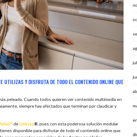
n
o
s
a
ju
ju
E UTILIZAS Y DISFRUTA DE TODO EL CONTENIDO ONLINE QUE
ab
 más peleado. Cuando todos quieren ver contenido multimedia en
m
áneamente, siempre hay afectados que terminan por claudicar y
e
Velop™
de
Linksys
®
, pues con esta poderosa solución modular
ienes disponible para disfrutar de todo el contenido online que
di