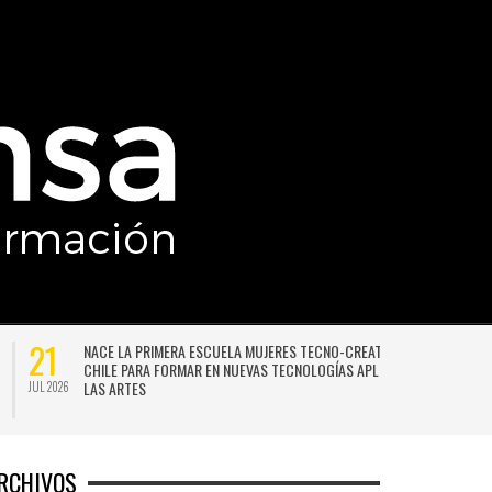
21
NACE LA PRIMERA ESCUELA MUJERES TECNO-CREATIVAS DE
CHILE PARA FORMAR EN NUEVAS TECNOLOGÍAS APLICADAS A
LAS ARTES
JUL 2026
JU
RCHIVOS