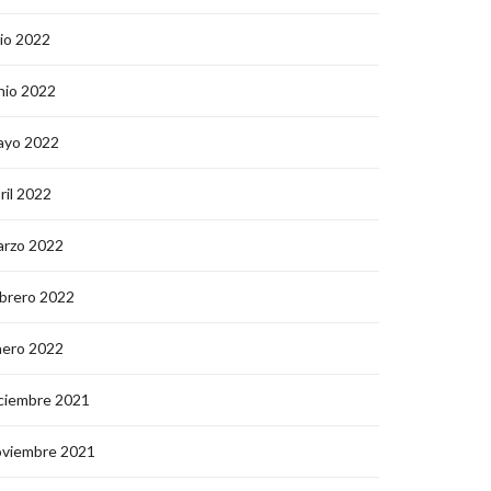
lio 2022
nio 2022
ayo 2022
ril 2022
arzo 2022
brero 2022
nero 2022
ciembre 2021
oviembre 2021