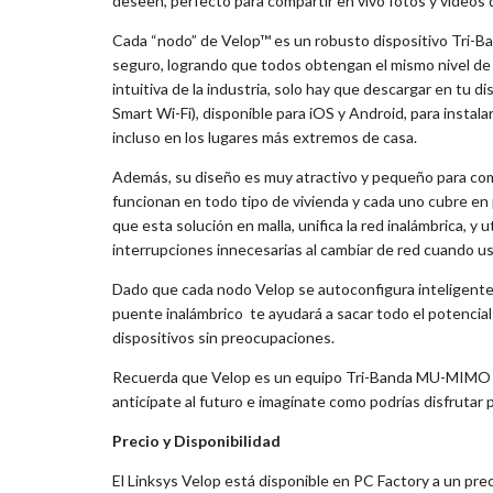
deseen, perfecto para compartir en vivo fotos y videos
Cada “nodo” de Velop™ es un robusto dispositivo Tri-B
seguro, logrando que todos obtengan el mismo nivel de 
intuitiva de la industria, solo hay que descargar en tu d
Smart Wi-Fi), disponible para iOS y Android, para instal
incluso en los lugares más extremos de casa.
Además, su diseño es muy atractivo y pequeño para com
funcionan en todo tipo de vivienda y cada uno cubre en
que esta solución en malla, unifica la red inalámbrica, y 
interrupciones innecesarias al cambiar de red cuando us
Dado que cada nodo Velop se autoconfigura inteligente
puente inalámbrico te ayudará a sacar todo el potencial
dispositivos sin preocupaciones.
Recuerda que Velop es un equipo Tri-Banda MU-MIMO dot
anticípate al futuro e imagínate como podrías disfrutar 
Precio y Disponibilidad
El Linksys Velop está disponible en PC Factory a un pre