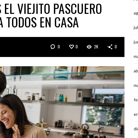
 EL VIEJITO PASCUERO
a
A TODOS EN CASA
ju
ju
0
0
2K
0
m
ab
m
fe
e
di