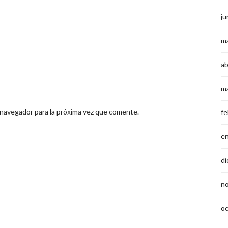
ju
m
ab
m
 navegador para la próxima vez que comente.
fe
e
di
n
o