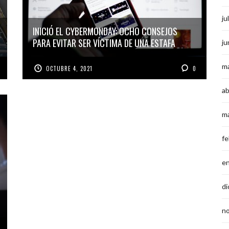
ju
INICIÓ EL CYBERMONDAY: OCHO CONSEJOS
PARA EVITAR SER VÍCTIMA DE UNA ESTAFA
ju
m
OCTUBRE 4, 2021
0
ab
m
fe
e
di
n