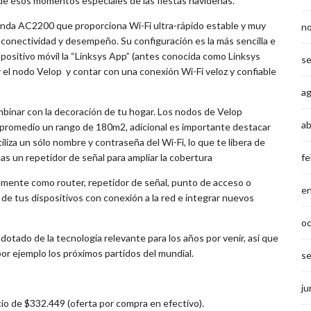
 de esos momentos especiales de las fiestas navideñas.
anda AC2200 que proporciona Wi-Fi ultra-rápido estable y muy
n
conectividad y desempeño. Su configuración es la más sencilla e
ispositivo móvil la “Linksys App” (antes conocida como Linksys
s
ar el nodo Velop y contar con una conexión Wi-Fi veloz y confiable
a
binar con la decoración de tu hogar. Los nodos de Velop
ab
 promedio un rango de 180m2, adicional es importante destacar
utiliza un sólo nombre y contraseña del Wi-Fi, lo que te libera de
fe
as un repetidor de señal para ampliar la cobertura
mente como router, repetidor de señal, punto de acceso o
e
 de tus dispositivos con conexión a la red e integrar nuevos
o
ado de la tecnología relevante para los años por venir, así que
por ejemplo los próximos partidos del mundial.
s
ju
cio de $332.449 (oferta por compra en efectivo).