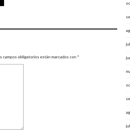
o
s
a
ju
s campos obligatorios están marcados con
*
ju
m
o
s
a
ju