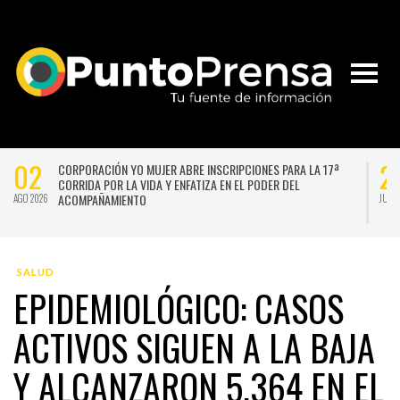
02
2
CORPORACIÓN YO MUJER ABRE INSCRIPCIONES PARA LA 17ª
CORRIDA POR LA VIDA Y ENFATIZA EN EL PODER DEL
ACOMPAÑAMIENTO
AGO 2026
JUL 
SALUD
EPIDEMIOLÓGICO: CASOS
ACTIVOS SIGUEN A LA BAJA
Y ALCANZARON 5.364 EN EL