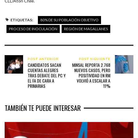
CLL/Aton Chile.
ETIQUETAS:
80% DE SU POBLACIÓN OBJETIVO
PROCESO DE INOCULACIÓN
REGIÓN DE MAGALLANES
POST ANTERIOR
POST SIGUIENTE
CANDIDATOS SACAN
MINSAL REPORTA 2.768
CUENTAS ALEGRES
NUEVOS CASOS, PERO
TRAS DEBATE DEL PC Y
POSITIVIDAD EN RM
EL FA DE CARA A
VOLVIÓ A ESCALAR A
PRIMARIAS
11%
TAMBIÉN TE PUEDE INTERESAR