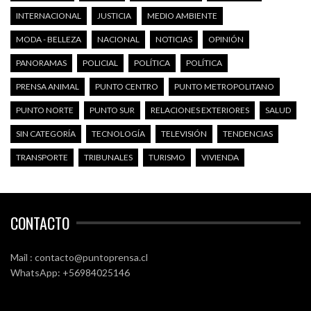
INTERNACIONAL
JUSTICIA
MEDIO AMBIENTE
MODA - BELLEZA
NACIONAL
NOTICIAS
OPINIÓN
PANORAMAS
POLICIAL
POLÍTICA
POLÍTICA
PRENSA ANIMAL
PUNTO CENTRO
PUNTO METROPOLITANO
PUNTO NORTE
PUNTO SUR
RELACIONES EXTERIORES
SALUD
SIN CATEGORÍA
TECNOLOGÍA
TELEVISIÓN
TENDENCIAS
TRANSPORTE
TRIBUNALES
TURISMO
VIVIENDA
CONTACTO
Mail : contacto@puntoprensa.cl
WhatsApp: +56984025146