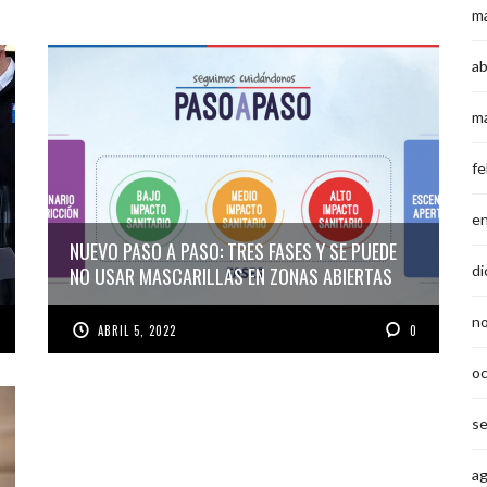
m
ab
m
fe
e
NUEVO PASO A PASO: TRES FASES Y SE PUEDE
di
NO USAR MASCARILLAS EN ZONAS ABIERTAS
n
ABRIL 5, 2022
0
o
s
a