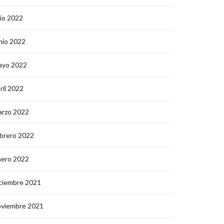
lio 2022
nio 2022
ayo 2022
ril 2022
arzo 2022
brero 2022
nero 2022
ciembre 2021
oviembre 2021