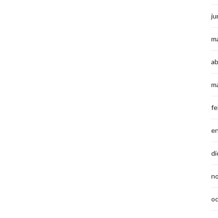
ju
m
ab
m
fe
e
di
n
o