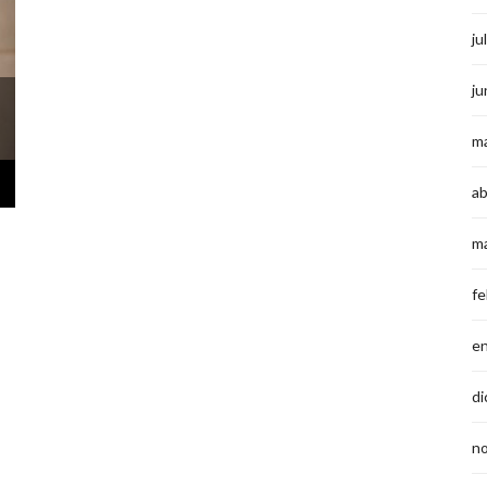
ju
ju
m
ab
m
fe
e
di
n