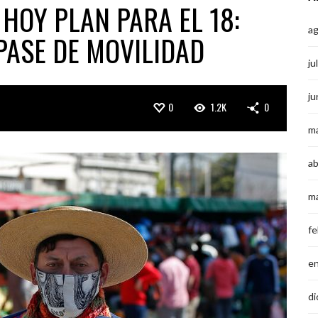
HOY PLAN PARA EL 18:
a
PASE DE MOVILIDAD
ju
ju
0
1.2K
0
m
ab
m
fe
e
di