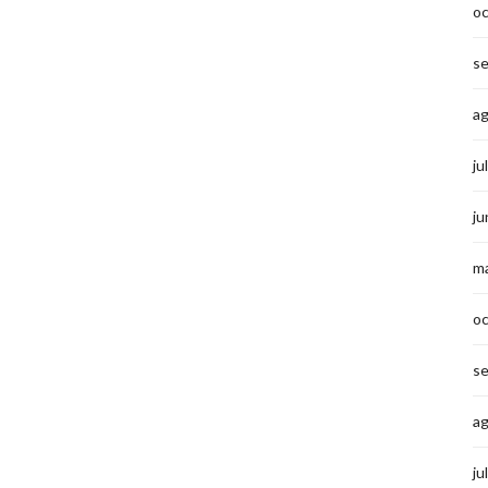
o
s
a
ju
ju
m
o
s
a
ju