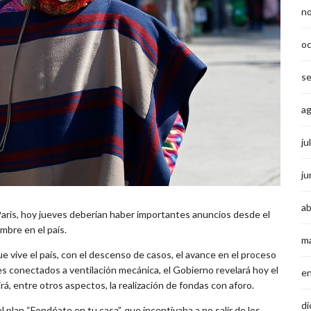
n
o
s
a
ju
ju
ab
 Paris, hoy jueves deberían haber importantes anuncios desde el
mbre en el país.
m
vive el país, con el descenso de casos, el avance en el proceso
tes conectados a ventilación mecánica, el Gobierno revelará hoy el
e
tirá, entre otros aspectos, la realización de fondas con aforo.
di
l plan “Fondéate en tu casa”, que incentivaba a no salir de los