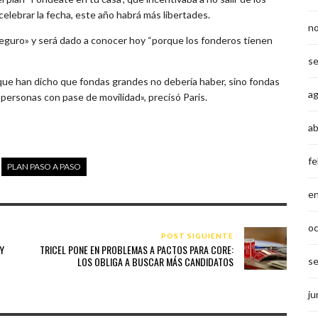
celebrar la fecha, este año habrá más libertades.
n
8 seguro» y será dado a conocer hoy “porque los fonderos tienen
s
que han dicho que fondas grandes no debería haber, sino fondas
a
 personas con pase de movilidad», precisó Paris.
ab
fe
PLAN PASO A PASO
e
o
POST SIGUIENTE
 Y
TRICEL PONE EN PROBLEMAS A PACTOS PARA CORE:
LOS OBLIGA A BUSCAR MÁS CANDIDATOS
s
ju