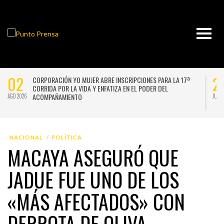
02
2
CORPORACIÓN YO MUJER ABRE INSCRIPCIONES PARA LA 17ª
CORRIDA POR LA VIDA Y ENFATIZA EN EL PODER DEL
ACOMPAÑAMIENTO
AGO 2026
JUL 
NACIONAL
POLÍTICA
MACAYA ASEGURÓ QUE
JADUE FUE UNO DE LOS
«MÁS AFECTADOS» CON
DERROTA DE OLIVA