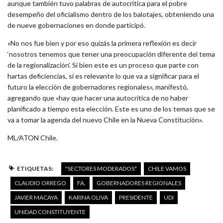
aunque también tuvo palabras de autocrítica para el pobre
desempeño del oficialismo dentro de los balotajes, obteniendo una
de nueve gobernaciones en donde participó.
«No nos fue bien y por eso quizás la primera reflexión es decir
‘nosotros tenemos que tener una preocupación diferente del tema
de la regionalización’. Si bien este es un proceso que parte con
hartas deficiencias, sí es relevante lo que va a significar para el
futuro la elección de gobernadores regionales», manifestó,
agregando que «hay que hacer una autocrítica de no haber
planificado a tiempo esta elección. Este es uno de los temas que se
va a tomar la agenda del nuevo Chile en la Nueva Constitución».
ML/ATON Chile.
ETIQUETAS:
"SECTORES MODERADOS"
CHILE VAMOS
CLAUDIO ORREGO
FA.
GOBERNADORES REGIONALES
JAVIER MACAYA
KARINA OLIVA
PRESIDENTE
UDI
UNIDAD CONSTITUYENTE