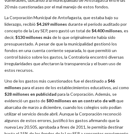
vulnerables, ubicando a la municipalidad de Antofagasta entre las
20 más cuestionadas por el mal manejo de estos fondos.
La Corporación Municipal de Antofagasta, que estaba bajo su
liderazgo, recibió
$4.269 millones
durante el período auditado por
concepto de la Ley SEP, pero gastó un total de
$4.400 millones
, es
decir,
$130 millones más
de lo que originalmente había sido
presupuestado. A pesar de que la municipalidad gestionó los
fondos en una cuenta corriente separada, lo que permitió un
control básico sobre los gastos, la Contraloría encontró diversas
irregularidades que afectaron la transparencia y el buen uso de
estos recursos.
Uno de los gastos más cuestionados fue el destinado a
$46
millones
para el aseo de los establecimientos educativos, así como
$28 millones en publicidad
para la Corporación. Además, se
evidenció un gasto de
$80 millones en un contrato de wifi
que
abarcaba de marzo a diciembre, cuando los colegios solo podían
utilizar el servicio desde abril. Aunque la Corporación reconoció
algunos de estos errores, justificó los gastos afirmando que la
nueva Ley 20.505, aprobada a fines de 2011, le permitía destinar
hasta el 15% de los fondos de la Ley SEP a conceptos previamente