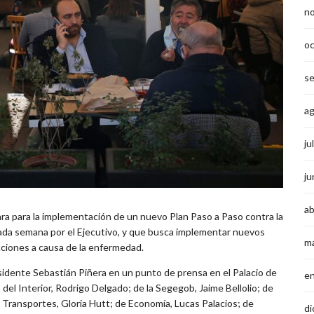
n
o
s
a
ju
ju
ab
ara para la implementación de un nuevo Plan Paso a Paso contra la
ada semana por el Ejecutivo, y que busca implementar nuevos
m
cciones a causa de la enfermedad.
esidente Sebastián Piñera en un punto de prensa en el Palacio de
e
 del Interior, Rodrigo Delgado; de la Segegob, Jaime Bellolio; de
 Transportes, Gloria Hutt; de Economía, Lucas Palacios; de
di