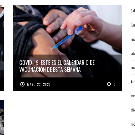
ju
ju
m
ab
COVID-19: ESTE ES EL CALENDARIO DE
m
VACUNACIÓN DE ESTA SEMANA
fe
MAYO 23, 2022
0
e
di
n