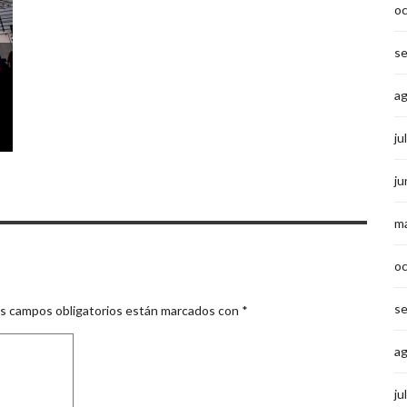
o
s
a
ju
ju
m
o
s
s campos obligatorios están marcados con
*
a
ju