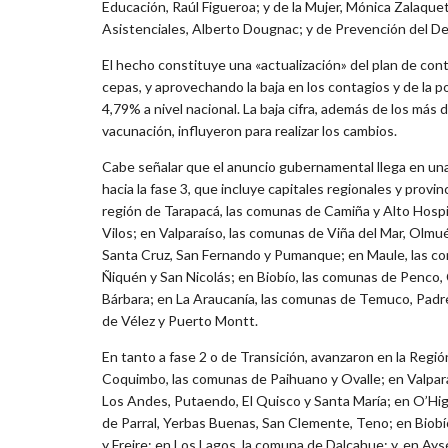
Educación, Raúl Figueroa; y de la Mujer, Mónica Zalaque
Asistenciales, Alberto Dougnac; y de Prevención del Del
El hecho constituye una «actualización» del plan de cont
cepas, y aprovechando la baja en los contagios y de la po
4,79% a nivel nacional. La baja cifra, además de los má
vacunación, influyeron para realizar los cambios.
Cabe señalar que el anuncio gubernamental llega en una
hacia la fase 3, que incluye capitales regionales y provi
región de Tarapacá, las comunas de Camiña y Alto Hosp
Vilos; en Valparaíso, las comunas de Viña del Mar, Olm
Santa Cruz, San Fernando y Pumanque; en Maule, las co
Ñiquén y San Nicolás; en Biobío, las comunas de Penco,
Bárbara; en La Araucanía, las comunas de Temuco, Padre
de Vélez y Puerto Montt.
En tanto a fase 2 o de Transición, avanzaron en la Regi
Coquimbo, las comunas de Paihuano y Ovalle; en Valpara
Los Andes, Putaendo, El Quisco y Santa María; en O’Hi
de Parral, Yerbas Buenas, San Clemente, Teno; en Biob
y Freire; en Los Lagos, la comuna de Dalcahue; y, en Ay