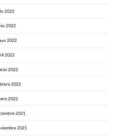
lio 2022
nio 2022
ayo 2022
ril 2022
arzo 2022
brero 2022
nero 2022
ciembre 2021
oviembre 2021