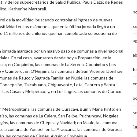
tt; y de los subsecretarios de Salud Pública, Paula Daza; de Redes
ito, Katherine Martorell.
n
rol de la movilidad, buscando controlar el ingreso de nuevas
s
sitividad en los exámenes, que en la última jornada llegó a un
s de 11 millones de chilenos que han completado su esquema de
a
 jornada marcada por un masivo paso de comunas a nivel nacional
ab
nciales. En tal caso, avanzaron desde hoy a Preparación, en la
icio; en Coquimbo, las comunas de La Serena, Coquimbo y Los
fe
ué y Quintero; en O’Higgins, las comunas de San Vicente, Doñihue,
munas de Rauco y Sagrada Familia; en Ñuble, las comunas de
e
 Concepción, Talcahuano, Chiguayante, Lota, Cabrero y Santa
 Las Casas y Melipeuco; y, en Los Lagos, las comunas de Curaco
o
ón Metropolitana, las comunas de Curacaví, Buin y María Pinto; en
s
íso, las comunas de La Calera, San Felipe, Puchuncaví, Nogales,
ggins, las comunas de Chépica y Navidad; en Maule, las comunas
ju
ío, la comuna de Yumbel; en La Araucanía, las comunas de Gorbea
sén, las comunas de Cisnes, Aysén y Coyhaique.