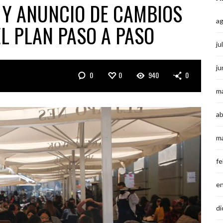
3 Y ANUNCIO DE CAMBIOS
a
L PLAN PASO A PASO
ju
ju
0
0
940
0
m
ab
m
fe
e
di