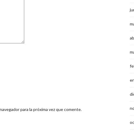
ju
m
ab
m
fe
e
di
n
 navegador para la próxima vez que comente.
o