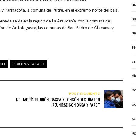
m
a y Parinacota, la comuna de Putre, en el extremo norte del país.
ab
jornada se da en la región de La Araucanía, con la comuna de
egión de Antofagasta, las comunas de San Pedro de Atacama y
m
fe
e
ILE
PLAN PASO A PASO
di
n
POST SIGUIENTE
NO HABRÍA REUNIÓN: BASSA Y LONCÓN DECLINARON
REUNIRSE CON OSSA Y PAROT
o
s
a