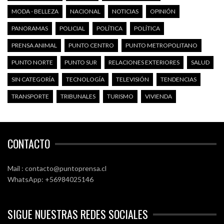
MODA - BELLEZA
NACIONAL
NOTICIAS
OPINIÓN
PANORAMAS
POLICIAL
POLÍTICA
POLÍTICA
PRENSA ANIMAL
PUNTO CENTRO
PUNTO METROPOLITANO
PUNTO NORTE
PUNTO SUR
RELACIONES EXTERIORES
SALUD
SIN CATEGORÍA
TECNOLOGÍA
TELEVISIÓN
TENDENCIAS
TRANSPORTE
TRIBUNALES
TURISMO
VIVIENDA
CONTACTO
Mail : contacto@puntoprensa.cl
WhatsApp: +56984025146
SIGUE NUESTRAS REDES SOCIALES