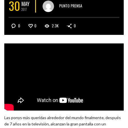
30
MAY
PUNTO PRENSA
2017
0
0
2.3K
0
Las ponys más queridas alrededor del mundo finalmente, después
de 7 años en la televisión, alcanzan la gran pantalla con un