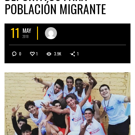
POBLACIÓN MIGRANTE
11
MAY
2018
0
1
3.9K
1