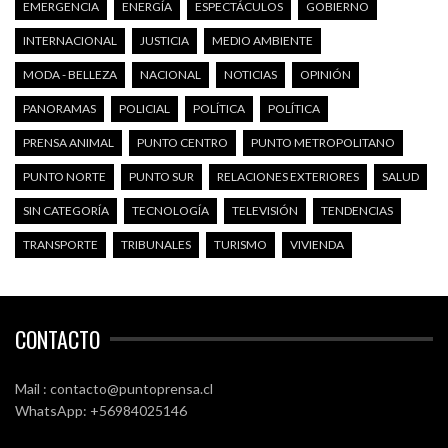
EMERGENCIA
ENERGÍA
ESPECTÁCULOS
GOBIERNO
INTERNACIONAL
JUSTICIA
MEDIO AMBIENTE
MODA - BELLEZA
NACIONAL
NOTICIAS
OPINIÓN
PANORAMAS
POLICIAL
POLÍTICA
POLÍTICA
PRENSA ANIMAL
PUNTO CENTRO
PUNTO METROPOLITANO
PUNTO NORTE
PUNTO SUR
RELACIONES EXTERIORES
SALUD
SIN CATEGORÍA
TECNOLOGÍA
TELEVISIÓN
TENDENCIAS
TRANSPORTE
TRIBUNALES
TURISMO
VIVIENDA
CONTACTO
Mail : contacto@puntoprensa.cl
WhatsApp: +56984025146