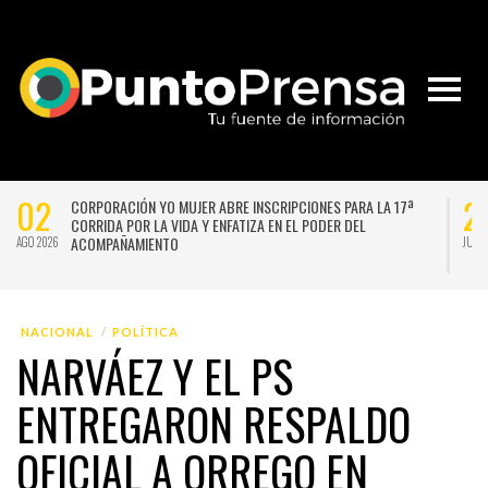
02
2
CORPORACIÓN YO MUJER ABRE INSCRIPCIONES PARA LA 17ª
CORRIDA POR LA VIDA Y ENFATIZA EN EL PODER DEL
ACOMPAÑAMIENTO
AGO 2026
JUL 
NACIONAL
POLÍTICA
NARVÁEZ Y EL PS
ENTREGARON RESPALDO
OFICIAL A ORREGO EN