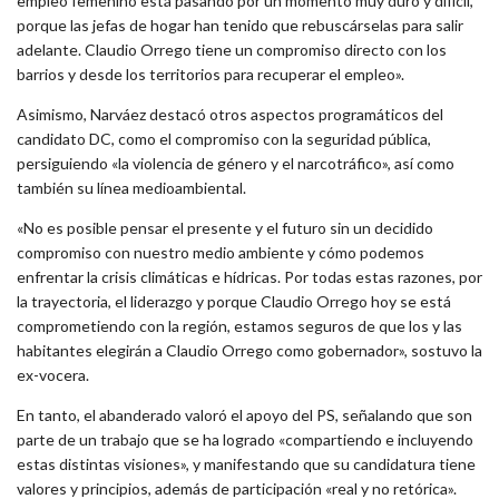
empleo femenino está pasando por un momento muy duro y difícil,
porque las jefas de hogar han tenido que rebuscárselas para salir
adelante. Claudio Orrego tiene un compromiso directo con los
barrios y desde los territorios para recuperar el empleo».
Asimismo, Narváez destacó otros aspectos programáticos del
candidato DC, como el compromiso con la seguridad pública,
persiguiendo «la violencia de género y el narcotráfico», así como
también su línea medioambiental.
«No es posible pensar el presente y el futuro sin un decidido
compromiso con nuestro medio ambiente y cómo podemos
enfrentar la crisis climáticas e hídricas. Por todas estas razones, por
la trayectoria, el liderazgo y porque Claudio Orrego hoy se está
comprometiendo con la región, estamos seguros de que los y las
habitantes elegirán a Claudio Orrego como gobernador», sostuvo la
ex-vocera.
En tanto, el abanderado valoró el apoyo del PS, señalando que son
parte de un trabajo que se ha logrado «compartiendo e incluyendo
estas distintas visiones», y manifestando que su candidatura tiene
valores y principios, además de participación «real y no retórica».