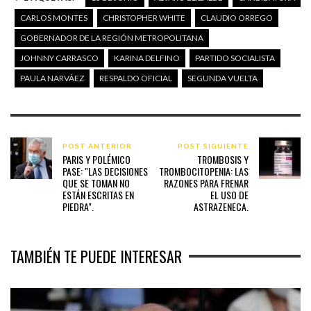
CARLOS MONTES
CHRISTOPHER WHITE
CLAUDIO ORREGO
GOBERNADOR DE LA REGIÓN METROPOLITANA
JOHNNY CARRASCO
KARINA DELFINO
PARTIDO SOCIALISTA
PAULA NARVÁEZ
RESPALDO OFICIAL
SEGUNDA VUELTA
POST ANTERIOR
POST SIGUIENTE
PARIS Y POLÉMICO
TROMBOSIS Y
PASE: "LAS DECISIONES
TROMBOCITOPENIA: LAS
QUE SE TOMAN NO
RAZONES PARA FRENAR
ESTÁN ESCRITAS EN
EL USO DE
PIEDRA".
ASTRAZENECA.
TAMBIÉN TE PUEDE INTERESAR