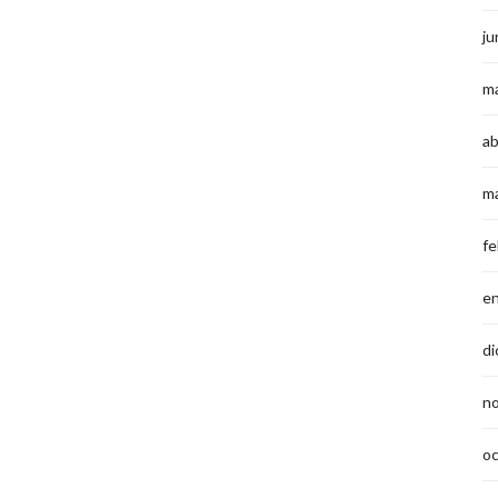
ju
m
ab
m
fe
e
di
n
o