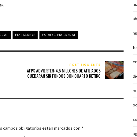
m
e».
ab
m
OCAL
EMILIA RÍOS
ESTADIO NACIONAL
fe
e
POST SIGUIENTE
AFPS ADVIERTEN: 4,5 MILLONES DE AFILIADOS
QUEDARÁN SIN FONDOS CON CUARTO RETIRO
di
n
o
s
s campos obligatorios están marcados con
*
a