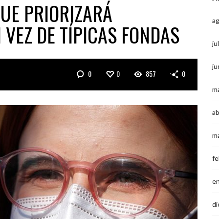
QUE PRIORIZARÁ
a
 VEZ DE TÍPICAS FONDAS
ju
ju
0
0
857
0
m
ab
m
fe
e
di