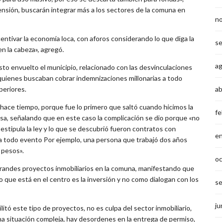
nsión, buscarán integrar más a los sectores de la comuna en
n
entivar la economía loca, con aforos considerando lo que diga la
s
n la cabeza», agregó.
a
isto envuelto el municipio, relacionado con las desvinculaciones
, quienes buscaban cobrar indemnizaciones millonarias a todo
periores.
ab
hace tiempo, porque fue lo primero que saltó cuando hicimos la
fe
desa, señalando que en este caso la complicación se dio porque «no
 estipula la ley y lo que se descubrió fueron contratos con
e
 todo evento Por ejemplo, una persona que trabajó dos años
 pesos».
o
grandes proyectos inmobiliarios en la comuna, manifestando que
lo que está en el centro es la inversión y no como dialogan con los
s
ju
itó este tipo de proyectos, no es culpa del sector inmobiliario,
una situación compleja, hay desordenes en la entrega de permiso,