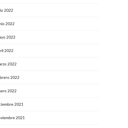
lio 2022
nio 2022
ayo 2022
ril 2022
arzo 2022
brero 2022
nero 2022
ciembre 2021
oviembre 2021