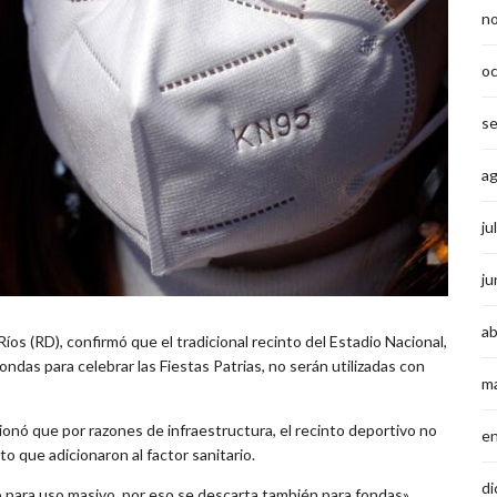
n
o
s
a
ju
ju
ab
íos (RD), confirmó que el tradicional recinto del Estadio Nacional,
das para celebrar las Fiestas Patrias, no serán utilizadas con
m
cionó que por razones de infraestructura, el recinto deportivo no
e
o que adicionaron al factor sanitario.
di
o para uso masivo, por eso se descarta también para fondas»,