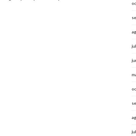
o
s
a
ju
ju
m
o
s
a
ju