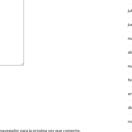
ju
ju
m
ab
m
fe
e
di
n
 navegador para la próxima vez que comente.