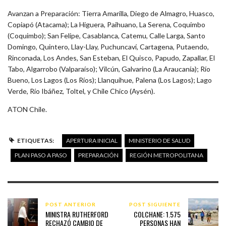
Avanzan a Preparación: Tierra Amarilla, Diego de Almagro, Huasco,
Copiapó (Atacama); La Higuera, Paihuano, La Serena, Coquimbo
(Coquimbo); San Felipe, Casablanca, Catemu, Calle Larga, Santo
Domingo, Quintero, Llay-Llay, Puchuncaví, Cartagena, Putaendo,
Rinconada, Los Andes, San Esteban, El Quisco, Papudo, Zapallar, El
Tabo, Algarrobo (Valparaíso); Vilcún, Galvarino (La Araucanía); Río
Bueno, Los Lagos (Los Ríos); Llanquihue, Palena (Los Lagos); Lago
Verde, Río Ibáñez, Toltel, y Chile Chico (Aysén).
ATON Chile.
ETIQUETAS:
APERTURA INICIAL
MINISTERIO DE SALUD
PLAN PASO A PASO
PREPARACIÓN
REGIÓN METROPOLITANA
POST ANTERIOR
POST SIGUIENTE
MINISTRA RUTHERFORD
COLCHANE: 1.575
RECHAZÓ CAMBIO DE
PERSONAS HAN