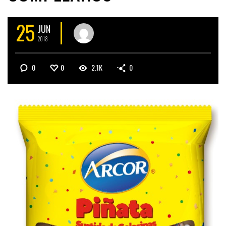
25
JUN
2018
0
0
2.1K
0