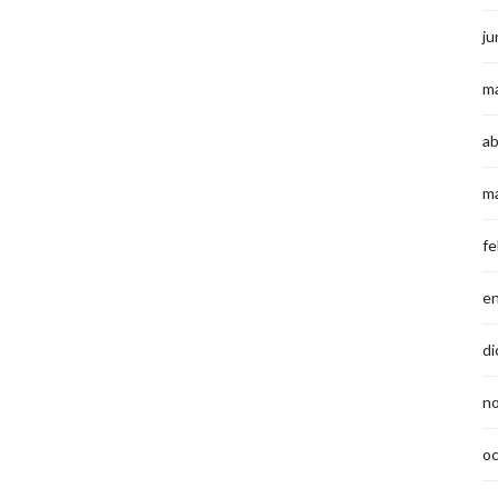
ju
m
ab
m
fe
e
di
n
o