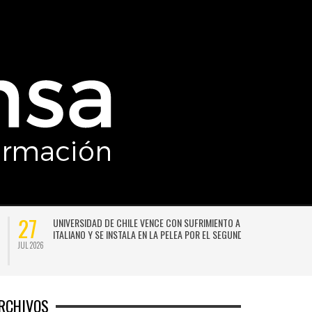
27
UNIVERSIDAD DE CHILE VENCE CON SUFRIMIENTO A AUDAX
ITALIANO Y SE INSTALA EN LA PELEA POR EL SEGUNDO LUGAR
JUL 2026
JU
RCHIVOS