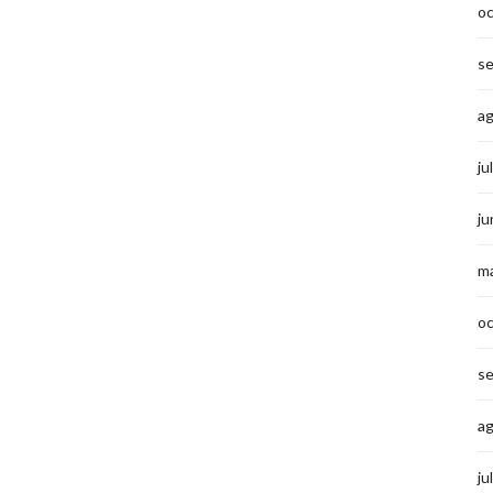
o
s
a
ju
ju
m
o
s
a
ju