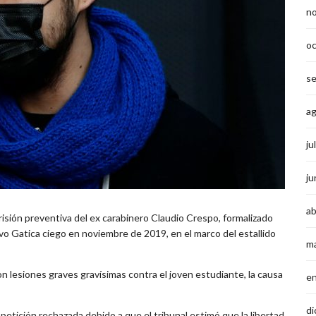
n
o
s
a
ju
ju
ab
risión preventiva del ex carabinero Claudio Crespo, formalizado
o Gatica ciego en noviembre de 2019, en el marco del estallido
m
 lesiones graves gravísimas contra el joven estudiante, la causa
e
di
 petición rechazada debido a que el tribunal estimó que la libertad