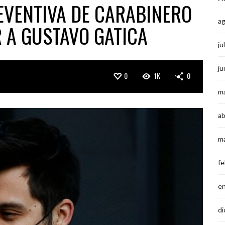
REVENTIVA DE CARABINERO
a
 A GUSTAVO GATICA
ju
ju
0
1K
0
m
ab
m
fe
e
di