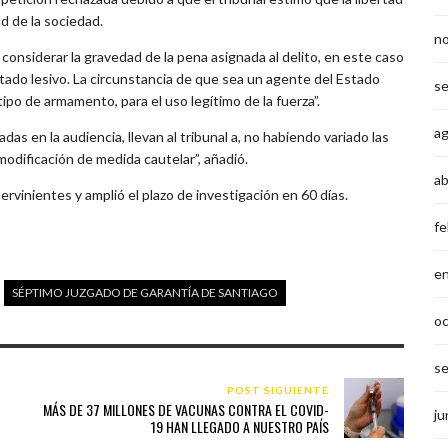
d de la sociedad.
n
 considerar la gravedad de la pena asignada al delito, en este caso
ltado lesivo. La circunstancia de que sea un agente del Estado
s
ipo de armamento, para el uso legítimo de la fuerza”.
a
as en la audiencia, llevan al tribunal a, no habiendo variado las
modificación de medida cautelar”, añadió.
ab
ntervinientes y amplió el plazo de investigación en 60 días.
fe
e
SÉPTIMO JUZGADO DE GARANTÍA DE SANTIAGO
o
s
POST SIGUIENTE
MÁS DE 37 MILLONES DE VACUNAS CONTRA EL COVID-
ju
19 HAN LLEGADO A NUESTRO PAÍS