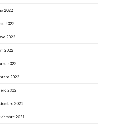
lio 2022
nio 2022
ayo 2022
ril 2022
arzo 2022
brero 2022
nero 2022
ciembre 2021
oviembre 2021