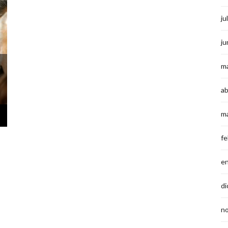
ju
ju
m
ab
m
fe
e
di
n