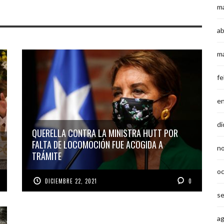
m
ab
m
fe
e
di
QUERELLA CONTRA LA MINISTRA HUTT POR
FALTA DE LOCOMOCIÓN FUE ACOGIDA A
n
TRÁMITE
o
DICIEMBRE 22, 2021
0
s
a