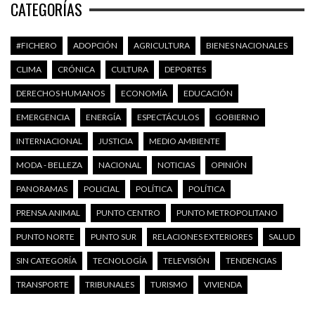
CATEGORÍAS
#FICHERO
ADOPCIÓN
AGRICULTURA
BIENES NACIONALES
CLIMA
CRÓNICA
CULTURA
DEPORTES
DERECHOS HUMANOS
ECONOMÍA
EDUCACIÓN
EMERGENCIA
ENERGÍA
ESPECTÁCULOS
GOBIERNO
INTERNACIONAL
JUSTICIA
MEDIO AMBIENTE
MODA - BELLEZA
NACIONAL
NOTICIAS
OPINIÓN
PANORAMAS
POLICIAL
POLÍTICA
POLÍTICA
PRENSA ANIMAL
PUNTO CENTRO
PUNTO METROPOLITANO
PUNTO NORTE
PUNTO SUR
RELACIONES EXTERIORES
SALUD
SIN CATEGORÍA
TECNOLOGÍA
TELEVISIÓN
TENDENCIAS
TRANSPORTE
TRIBUNALES
TURISMO
VIVIENDA