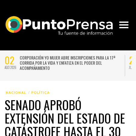
02
2
CORPORACIÓN YO MUJER ABRE INSCRIPCIONES PARA LA 17ª
CORRIDA POR LA VIDA Y ENFATIZA EN EL PODER DEL
ACOMPAÑAMIENTO
AGO 2026
JUL 
NACIONAL
POLÍTICA
SENADO APROBÓ
EXTENSIÓN DEL ESTADO DE
CATÁSTROFE HASTA EL 30