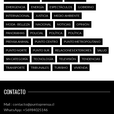
EMERGENCIA
ENERGÍA
ESPECTÁCULOS
GOBIERNO
INTERNACIONAL
JUSTICIA
MEDIO AMBIENTE
MODA - BELLEZA
NACIONAL
NOTICIAS
OPINIÓN
PANORAMAS
POLICIAL
POLÍTICA
POLÍTICA
PRENSA ANIMAL
PUNTO CENTRO
PUNTO METROPOLITANO
PUNTO NORTE
PUNTO SUR
RELACIONES EXTERIORES
SALUD
SIN CATEGORÍA
TECNOLOGÍA
TELEVISIÓN
TENDENCIAS
TRANSPORTE
TRIBUNALES
TURISMO
VIVIENDA
CONTACTO
Mail : contacto@puntoprensa.cl
WhatsApp: +56984025146