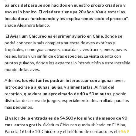
pájaros del parque son nacidos en nuestro propio criadero y
eso es lo bonito. El criadero tiene ya 20 años. Van a estar las
incubadoras funcionando y les explicaremos todo el proceso”
,
añade Alejandro Blanco.
El Aviarium Chicureo es el primer aviario en Chile,
donde se
podrá conocer la más completa muestra de aves exóticas y
tropicales, como guacamayos, cacatúas, avestruces, emus, pavos
reales, loros y un sinfín de otras especies. La visita cuenta con
puntos guiados, donde los expertos lo introducirán a este increíble
mundo de las aves.
Además,
los visitantes podrán interactuar con algunas aves,
introducirse a algunas jaulas, y alimentarlas
. Al final del
recorrido,
que dura un aproximado de 40 a 50 minutos
, podrán
disfrutar de la zona de juegos, especialmente desarrollada para los
mas pequeños.
El valor de la entrada es de $4.500 y los niños de menos de 90
cms. entran gratis
. Aviarium Chicureo queda ubicado en El Alba,
Parcela 16 Lote 10, Chicureo y el teléfono de contacto es el
+56 9