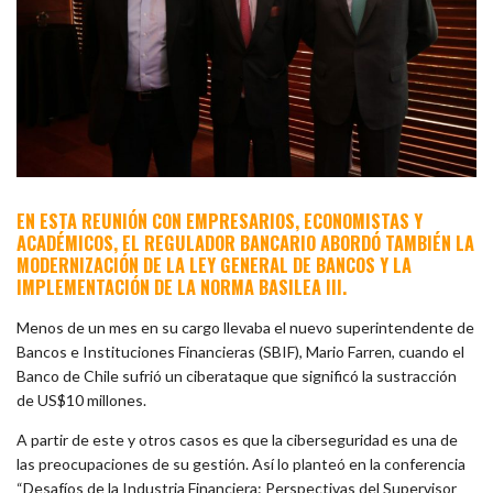
EN ESTA REUNIÓN CON EMPRESARIOS, ECONOMISTAS Y
ACADÉMICOS, EL REGULADOR BANCARIO ABORDÓ TAMBIÉN LA
MODERNIZACIÓN DE LA LEY GENERAL DE BANCOS Y LA
IMPLEMENTACIÓN DE LA NORMA BASILEA III.
Menos de un mes en su cargo llevaba el nuevo superintendente de
Bancos e Instituciones Financieras (SBIF), Mario Farren, cuando el
Banco de Chile sufrió un ciberataque que significó la sustracción
de US$10 millones.
A partir de este y otros casos es que la ciberseguridad es una de
las preocupaciones de su gestión. Así lo planteó en la conferencia
“Desafíos de la Industria Financiera: Perspectivas del Supervisor