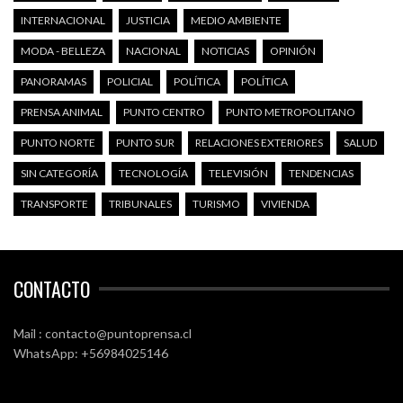
INTERNACIONAL
JUSTICIA
MEDIO AMBIENTE
MODA - BELLEZA
NACIONAL
NOTICIAS
OPINIÓN
PANORAMAS
POLICIAL
POLÍTICA
POLÍTICA
PRENSA ANIMAL
PUNTO CENTRO
PUNTO METROPOLITANO
PUNTO NORTE
PUNTO SUR
RELACIONES EXTERIORES
SALUD
SIN CATEGORÍA
TECNOLOGÍA
TELEVISIÓN
TENDENCIAS
TRANSPORTE
TRIBUNALES
TURISMO
VIVIENDA
CONTACTO
Mail : contacto@puntoprensa.cl
WhatsApp: +56984025146