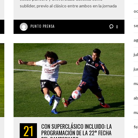
sublíder, previo al clásico entre ambos en la jornada
o
s
PUNTO PRENSA
0
a
ju
ju
m
ab
m
21
CON SUPERCLÁSICO INCLUIDO: LA
fe
PROGRAMACIÓN DE LA 22° FECHA