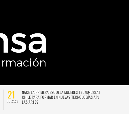
21
NACE LA PRIMERA ESCUELA MUJERES TECNO-CREATIVAS DE
CHILE PARA FORMAR EN NUEVAS TECNOLOGÍAS APLICADAS A
LAS ARTES
JUL 2026
JU