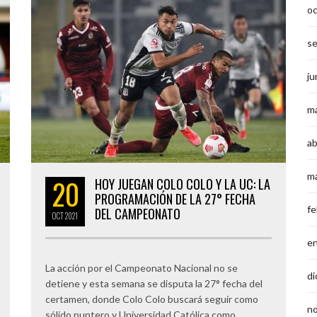
o
s
ju
m
ab
m
20
HOY JUEGAN COLO COLO Y LA UC: LA
PROGRAMACIÓN DE LA 27° FECHA
fe
DEL CAMPEONATO
OCT
2021
e
La acción por el Campeonato Nacional no se
di
detiene y esta semana se disputa la 27° fecha del
certamen, donde Colo Colo buscará seguir como
n
sólido puntero y Universidad Católica como