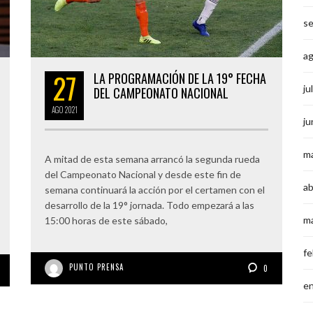
s
a
27
LA PROGRAMACIÓN DE LA 19° FECHA
ju
DEL CAMPEONATO NACIONAL
AGO
2021
ju
m
A mitad de esta semana arrancó la segunda rueda
del Campeonato Nacional y desde este fin de
ab
semana continuará la acción por el certamen con el
desarrollo de la 19° jornada. Todo empezará a las
m
15:00 horas de este sábado,
fe
PUNTO PRENSA
0
e