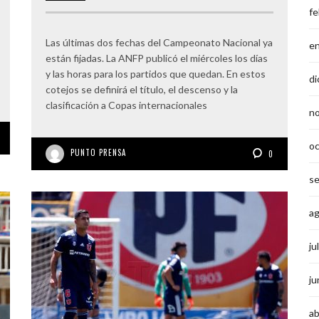
fe
Las últimas dos fechas del Campeonato Nacional ya
e
están fijadas. La ANFP publicó el miércoles los días
y las horas para los partidos que quedan. En estos
di
cotejos se definirá el título, el descenso y la
clasificación a Copas internacionales
n
o
PUNTO PRENSA
0
s
a
ju
ju
ab