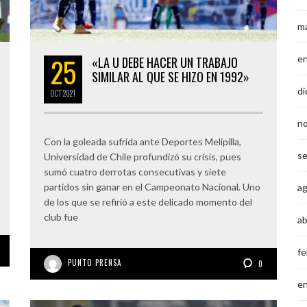
m
25
e
«LA U DEBE HACER UN TRABAJO
SIMILAR AL QUE SE HIZO EN 1992»
di
OCT
2021
n
Con la goleada sufrida ante Deportes Melipilla,
s
Universidad de Chile profundizó su crisis, pues
sumó cuatro derrotas consecutivas y siete
partidos sin ganar en el Campeonato Nacional. Uno
a
de los que se refirió a este delicado momento del
club fue
ab
fe
PUNTO PRENSA
0
e