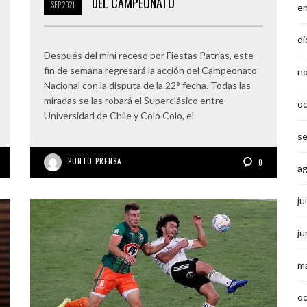
DEL CAMPEONATO
SEP
2021
e
di
Después del mini receso por Fiestas Patrias, este
fin de semana regresará la acción del Campeonato
n
Nacional con la disputa de la 22° fecha. Todas las
miradas se las robará el Superclásico entre
o
Universidad de Chile y Colo Colo, el
s
PUNTO PRENSA
0
a
ju
ju
m
o