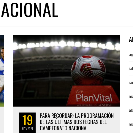
ACIONAL
A
a
ju
ju
m
ab
19
PARA RECORDAR: LA PROGRAMACIÓN
DE LAS ÚLTIMAS DOS FECHAS DEL
m
CAMPEONATO NACIONAL
NOV
2021