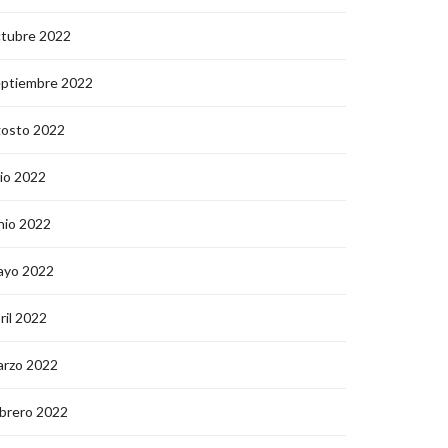
ctubre 2022
eptiembre 2022
gosto 2022
lio 2022
nio 2022
ayo 2022
ril 2022
arzo 2022
brero 2022