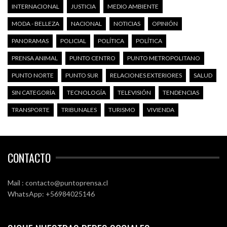
INTERNACIONAL
JUSTICIA
MEDIO AMBIENTE
MODA - BELLEZA
NACIONAL
NOTICIAS
OPINIÓN
PANORAMAS
POLICIAL
POLÍTICA
POLÍTICA
PRENSA ANIMAL
PUNTO CENTRO
PUNTO METROPOLITANO
PUNTO NORTE
PUNTO SUR
RELACIONES EXTERIORES
SALUD
SIN CATEGORÍA
TECNOLOGÍA
TELEVISIÓN
TENDENCIAS
TRANSPORTE
TRIBUNALES
TURISMO
VIVIENDA
CONTACTO
Mail : contacto@puntoprensa.cl
WhatsApp: +56984025146