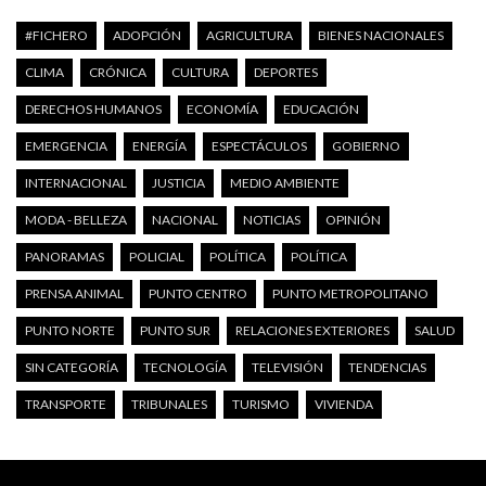
#FICHERO
ADOPCIÓN
AGRICULTURA
BIENES NACIONALES
CLIMA
CRÓNICA
CULTURA
DEPORTES
DERECHOS HUMANOS
ECONOMÍA
EDUCACIÓN
EMERGENCIA
ENERGÍA
ESPECTÁCULOS
GOBIERNO
INTERNACIONAL
JUSTICIA
MEDIO AMBIENTE
MODA - BELLEZA
NACIONAL
NOTICIAS
OPINIÓN
PANORAMAS
POLICIAL
POLÍTICA
POLÍTICA
PRENSA ANIMAL
PUNTO CENTRO
PUNTO METROPOLITANO
PUNTO NORTE
PUNTO SUR
RELACIONES EXTERIORES
SALUD
SIN CATEGORÍA
TECNOLOGÍA
TELEVISIÓN
TENDENCIAS
TRANSPORTE
TRIBUNALES
TURISMO
VIVIENDA