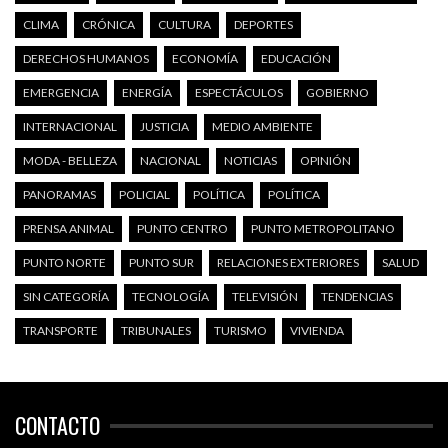
CLIMA
CRÓNICA
CULTURA
DEPORTES
DERECHOS HUMANOS
ECONOMÍA
EDUCACIÓN
EMERGENCIA
ENERGÍA
ESPECTÁCULOS
GOBIERNO
INTERNACIONAL
JUSTICIA
MEDIO AMBIENTE
MODA - BELLEZA
NACIONAL
NOTICIAS
OPINIÓN
PANORAMAS
POLICIAL
POLÍTICA
POLÍTICA
PRENSA ANIMAL
PUNTO CENTRO
PUNTO METROPOLITANO
PUNTO NORTE
PUNTO SUR
RELACIONES EXTERIORES
SALUD
SIN CATEGORÍA
TECNOLOGÍA
TELEVISIÓN
TENDENCIAS
TRANSPORTE
TRIBUNALES
TURISMO
VIVIENDA
CONTACTO